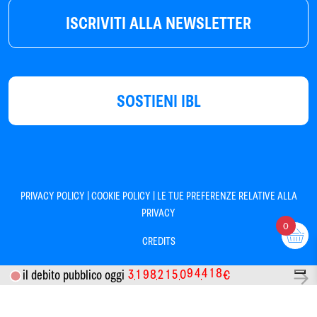
ISCRIVITI ALLA NEWSLETTER
SOSTIENI IBL
|
|
PRIVACY POLICY
COOKIE POLICY
LE TUE PREFERENZE RELATIVE ALLA
PRIVACY
0
CREDITS
3
1
9
8
2
1
5
0
9
4
4
1
8
il debito pubblico oggi
€
Informativa sulla raccolta