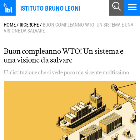
ISTITUTO BRUNO LEONI
HOME
/
RICERCHE
/
BUON COMPLEANNO WTO! UN SISTEMA E UNA
VISIONE DA SALVARE
Buon compleanno WTO! Un sistema e
una visione da salvare
Un'istituzione che si vede poco ma si sente moltissimo