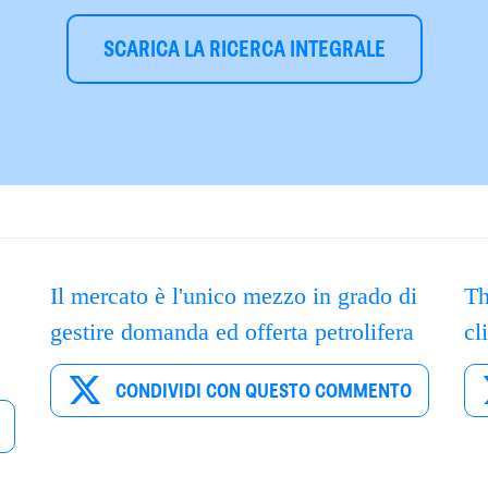
SCARICA LA RICERCA INTEGRALE
Il mercato è l'unico mezzo in grado di
Th
gestire domanda ed offerta petrolifera
cl
CONDIVIDI CON QUESTO COMMENTO