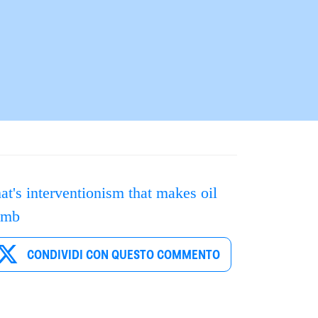
at's interventionism that makes oil
imb
CONDIVIDI CON QUESTO COMMENTO