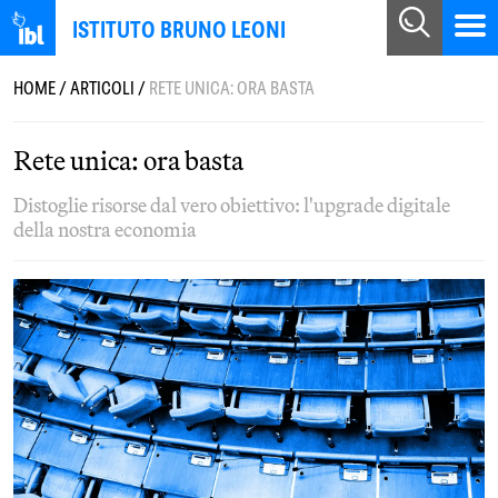
ISTITUTO BRUNO LEONI
HOME
/
ARTICOLI
/
RETE UNICA: ORA BASTA
Rete unica: ora basta
Distoglie risorse dal vero obiettivo: l'upgrade digitale
della nostra economia