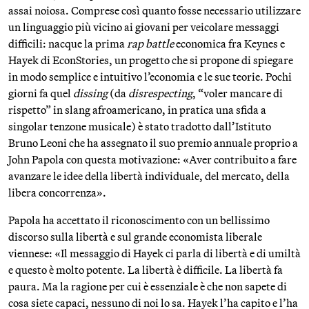
assai noiosa. Comprese così quanto fosse necessario utilizzare
un linguaggio più vicino ai giovani per veicolare messaggi
difficili: nacque la prima
rap battle
economica fra Keynes e
Hayek di EconStories, un progetto che si propone di spiegare
in modo semplice e intuitivo l’economia e le sue teorie. Pochi
giorni fa quel
dissing
(da
disrespecting
, “voler mancare di
rispetto” in slang afroamericano, in pratica una sfida a
singolar tenzone musicale) è stato tradotto dall’Istituto
Bruno Leoni che ha assegnato il suo premio annuale proprio a
John Papola con questa motivazione: «Aver contribuito a fare
avanzare le idee della libertà individuale, del mercato, della
libera concorrenza».
Papola ha accettato il riconoscimento con un bellissimo
discorso sulla libertà e sul grande economista liberale
viennese: «Il messaggio di Hayek ci parla di libertà e di umiltà
e questo è molto potente. La libertà è difficile. La libertà fa
paura. Ma la ragione per cui è essenziale è che non sapete di
cosa siete capaci, nessuno di noi lo sa. Hayek l’ha capito e l’ha