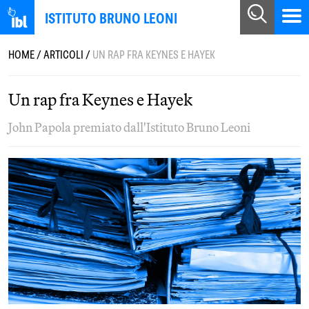
ISTITUTO BRUNO LEONI
HOME
/
ARTICOLI
/
UN RAP FRA KEYNES E HAYEK
Un rap fra Keynes e Hayek
John Papola premiato dall'Istituto Bruno Leoni