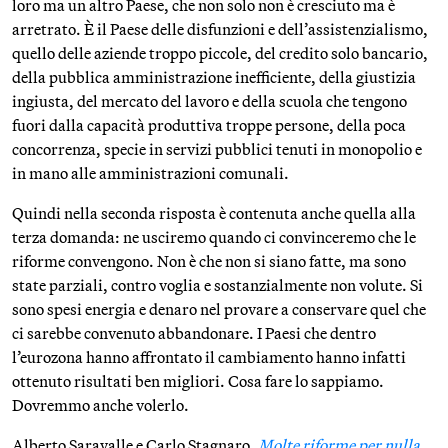
loro ma un altro Paese, che non solo non è cresciuto ma è
arretrato. È il Paese delle disfunzioni e dell’assistenzialismo,
quello delle aziende troppo piccole, del credito solo bancario,
della pubblica amministrazione inefficiente, della giustizia
ingiusta, del mercato del lavoro e della scuola che tengono
fuori dalla capacità produttiva troppe persone, della poca
concorrenza, specie in servizi pubblici tenuti in monopolio e
in mano alle amministrazioni comunali.
Quindi nella seconda risposta è contenuta anche quella alla
terza domanda: ne usciremo quando ci convinceremo che le
riforme convengono. Non è che non si siano fatte, ma sono
state parziali, contro voglia e sostanzialmente non volute. Si
sono spesi energia e denaro nel provare a conservare quel che
ci sarebbe convenuto abbandonare. I Paesi che dentro
l’eurozona hanno affrontato il cambiamento hanno infatti
ottenuto risultati ben migliori. Cosa fare lo sappiamo.
Dovremmo anche volerlo.
Alberto Saravalle e Carlo Stagnaro,
Molte riforme per nulla.