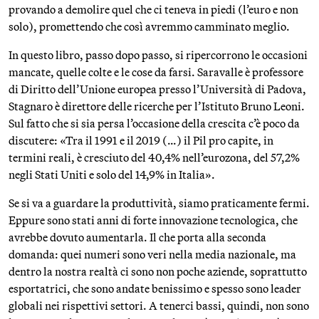
provando a demolire quel che ci teneva in piedi (l’euro e non
solo), promettendo che così avremmo camminato meglio.
In questo libro, passo dopo passo, si ripercorrono le occasioni
mancate, quelle colte e le cose da farsi. Saravalle è professore
di Diritto dell’Unione europea presso l’Università di Padova,
Stagnaro è direttore delle ricerche per l’Istituto Bruno Leoni.
Sul fatto che si sia persa l’occasione della crescita c’è poco da
discutere: «Tra il 1991 e il 2019 (…) il Pil pro capite, in
termini reali, è cresciuto del 40,4% nell’eurozona, del 57,2%
negli Stati Uniti e solo del 14,9% in Italia».
Se si va a guardare la produttività, siamo praticamente fermi.
Eppure sono stati anni di forte innovazione tecnologica, che
avrebbe dovuto aumentarla. Il che porta alla seconda
domanda: quei numeri sono veri nella media nazionale, ma
dentro la nostra realtà ci sono non poche aziende, soprattutto
esportatrici, che sono andate benissimo e spesso sono leader
globali nei rispettivi settori. A tenerci bassi, quindi, non sono