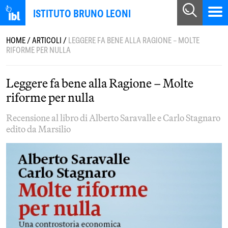
ISTITUTO BRUNO LEONI
HOME
/
ARTICOLI
/
LEGGERE FA BENE ALLA RAGIONE – MOLTE
RIFORME PER NULLA
Leggere fa bene alla Ragione – Molte
riforme per nulla
Recensione al libro di Alberto Saravalle e Carlo Stagnaro
edito da Marsilio