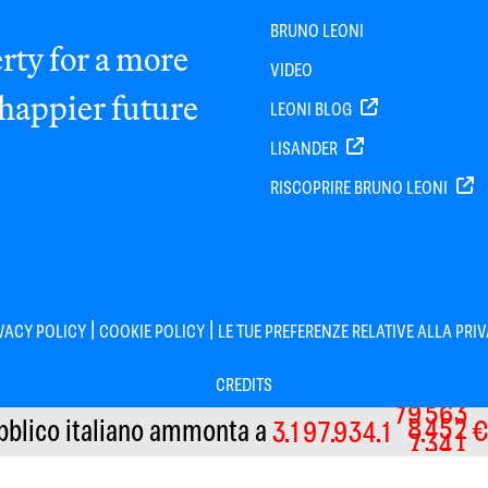
BRUNO LEONI
rty for a more
VIDEO
 happier future
LEONI BLOG
LISANDER
RISCOPRIRE BRUNO LEONI
|
|
VACY POLICY
COOKIE POLICY
LE TUE PREFERENZE RELATIVE ALLA PRI
CREDITS
8
0
6
7
4
bblico italiano
ammonta a
€
3
1
9
7
9
3
4
1
7
9
5
6
3
Informativa sulla raccolta