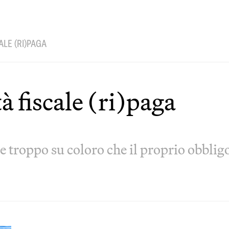
LE (RI)PAGA
à fiscale (ri)paga
 troppo su coloro che il proprio obbligo