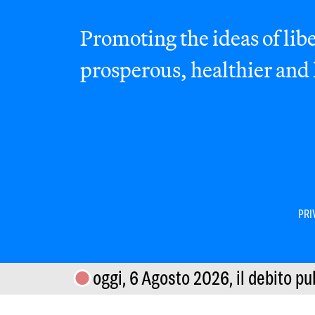
Promoting the ideas of libe
prosperous, healthier and
PRI
oggi, 6 Agosto 2026,
il debito pu