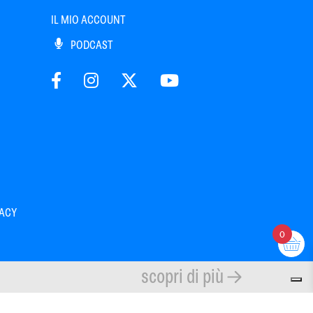
IL MIO ACCOUNT
PODCAST
VACY
0
scopri di più