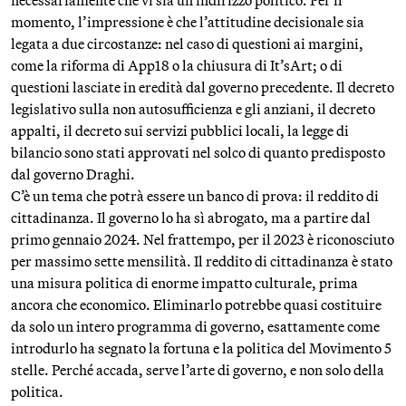
necessariamente che vi sia un indirizzo politico. Per il
momento, l’impressione è che l’attitudine decisionale sia
legata a due circostanze: nel caso di questioni ai margini,
come la riforma di App18 o la chiusura di It’sArt; o di
questioni lasciate in eredità dal governo precedente. Il decreto
legislativo sulla non autosufficienza e gli anziani, il decreto
appalti, il decreto sui servizi pubblici locali, la legge di
bilancio sono stati approvati nel solco di quanto predisposto
dal governo Draghi.
C’è un tema che potrà essere un banco di prova: il reddito di
cittadinanza. Il governo lo ha sì abrogato, ma a partire dal
primo gennaio 2024. Nel frattempo, per il 2023 è riconosciuto
per massimo sette mensilità. Il reddito di cittadinanza è stato
una misura politica di enorme impatto culturale, prima
ancora che economico. Eliminarlo potrebbe quasi costituire
da solo un intero programma di governo, esattamente come
introdurlo ha segnato la fortuna e la politica del Movimento 5
stelle. Perché accada, serve l’arte di governo, e non solo della
politica.