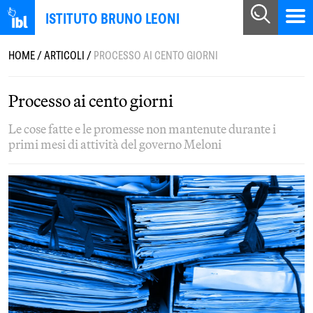
ISTITUTO BRUNO LEONI
HOME
/
ARTICOLI
/
PROCESSO AI CENTO GIORNI
Processo ai cento giorni
Le cose fatte e le promesse non mantenute durante i
primi mesi di attività del governo Meloni