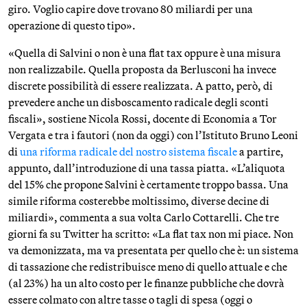
giro. Voglio capire dove trovano 80 miliardi per una
operazione di questo tipo».
«Quella di Salvini o non è una flat tax oppure è una misura
non realizzabile. Quella proposta da Berlusconi ha invece
discrete possibilità di essere realizzata. A patto, però, di
prevedere anche un disboscamento radicale degli sconti
fiscali», sostiene Nicola Rossi, docente di Economia a Tor
Vergata e tra i fautori (non da oggi) con l’Istituto Bruno Leoni
di
una riforma radicale del nostro sistema fiscale
a partire,
appunto, dall’introduzione di una tassa piatta. «L’aliquota
del 15% che propone Salvini è certamente troppo bassa. Una
simile riforma costerebbe moltissimo, diverse decine di
miliardi», commenta a sua volta Carlo Cottarelli. Che tre
giorni fa su Twitter ha scritto: «La flat tax non mi piace. Non
va demonizzata, ma va presentata per quello che è: un sistema
di tassazione che redistribuisce meno di quello attuale e che
(al 23%) ha un alto costo per le finanze pubbliche che dovrà
essere colmato con altre tasse o tagli di spesa (oggi o