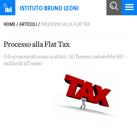
ISTITUTO BRUNO LEONI
HOME
/
ARTICOLI
/
PROCESSO ALLA FLAT TAX
Processo alla Flat Tax
Gli economisti sono scettici. Al Tesoro costerebbe 80
miliardi all'anno