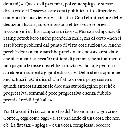
domani)». Questo di partenza, poi come spiega lo stesso
direttore dell’Osservatorio conti pubblici tutto dipende da
come la riforma viene messa in atto. Con l’eliminazione delle
deduzioni fiscali, ad esempio potrebbero essere previsti
meccanismi utili a recuperare risorse. Mercati ed agenzie di
rating potrebbero anche prenderla male, ma di certo «non ci
sarebbero problemi dal punto di vista costituzionale. Anche
perché sicuramente sarebbe prevista una no-tax area, dato
che altrimenti le circa 10 milioni di persone che attualmente
non pagano le tasse dovrebbero iniziare a farlo, e per loro
sarebbe un aumento gigante di costi». Della stessa opinione
anche Boeri: «Chi dice che la flat tax non è progressiva e
quindi anticostituzionale dice una stupidaggine: perché è
progressiva, semmai è poco progressiva e senza dubbio
premia i redditi più alti».
Per Giovanni Tria, ex ministro dell’Economia nel governo
Conte 1, oggi come oggi «si sta parlando di una cosa che non
c’è. La flat tax – spiega – è una cosa complessa, occorre