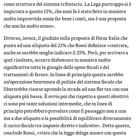
come struttura del sistema tributario. La Lega purtroppo si è
impiccata a questo 15%, che anni fa è stato fatto in maniera
molto improvvida senza far bene i conti, ma è una proposta
che non ha molto senso».
Diverso, invece, il giudizio sulla proposta di Forza Italia che
punta ad una aliquota del 23% che Rossi definisce «centrata,
anche se sarebbe meglio indicare il 25%. Però, per arrivare a
quel risultato, occorre disboscare in maniera molto
significativa tutta la giungla delle spese fiscali e dei
trattamenti di favore. In linea di principio questa sarebbe
un’operazione benvenuta di pulizia del sistema fiscale che
libererebbe risorse aprendo la strada ad una flat tax con una
aliquota più bassa. È ovvio poi che rispetto a questi obiettivi
ci sono poi tante soluzioni intermedie, che in linea di
principio potrebbero prevalere come il passaggio non a una
ma a due aliquote o la possibilità di equilibrare diversamente
il carico fiscale tra imposte dirette e indirette». Detto questo,
conclude Rossi, «visto che la legge delega muore con questa