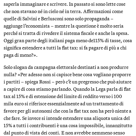
saperla immaginare e scrivere. In passato si sono lette cose
che non stavano né in cielo né in terra. Affermazioni come
quelle di Salvini e Berlusconi sono solo propaganda –
aggiunge l’economista – mentre la questione è molto seria
perché si tratta di rivedere il sistema fiscale e anche la spesa.
Oggi gran parte degli italiani paga meno de115% di tasse, cosa
significa estendere a tutti la flat tax: si fa pagare di più a chi
paga di meno?».
Solo slogan da campagna elettorale destinati a non produrre
nulla? «Per adesso non si capisce bene cosa vogliano proporre
i partiti – spiega Rossi – però c’è un pregresso che può aiutare
a capire di cosa stiamo parlando. Quando la Lega parla di flat
tax al 15% e di estensione del limite di reddito verso i 100
mila euro si riferisce essenzialmente ad un trattamento di
favore per gli autonomi che con la flat tax non ha però niente a
che fare. Se invece si intende estendere una aliquota unica del
15% a tutti i contribuenti è una cosa impossibile, innanzitutto
dal punto di vista dei conti. E non avrebbe nemmeno senso