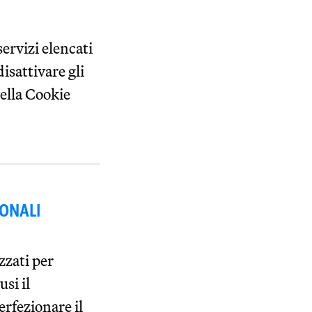
servizi elencati
isattivare gli
della Cookie
SONALI
zzati per
usi il
erfezionare il