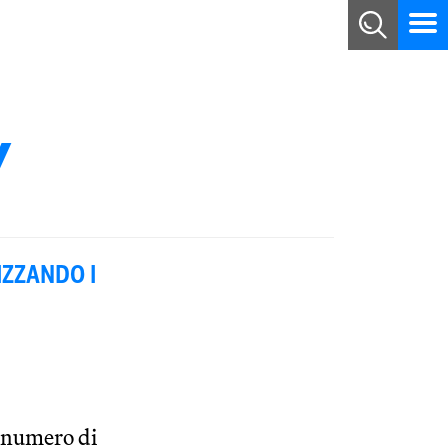
Y
IZZANDO I
; numero di