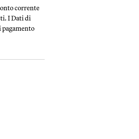
 conto corrente
i. I Dati di
di pagamento