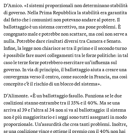
D’Amico. «I sistemi proporzionali non determinano stabilità
di governo. Nella Prima Repubblica la stabilità era garantita
dal fatto che i comunisti non potevano andare al potere. Il
ballottaggio è un sistema correttivo, ma pone problemi. È
congegnato male e potrebbe non scattare, ma così non serve a
nulla. Potrebbe dare risultati diversi tra Camera e Senato.
Infine, la legge non chiarisce se tra il primo e il secondo turno
è possibile fare nuovi collegamenti tra le forze politiche: in tal
caso le terze forze potrebbero esercitare un’influenza sul
governo. In via di principio, il ballottaggio aiuta a creare una
convergenza verso il centro, come succede in Francia, ma così
concepito c’è il rischio di un blocco del sistema».
D’Alimonte. «È un ballottaggio fasullo. Funziona se le due
coalizioni stanno entrambe tra il 35% e il 40%. Ma se una
arriva al 39 e l’altra al 34 non si va al ballottaggio: il sistema
non è più maggioritario e i seggi sono tutti assegnati in modo
proporzionale. Un’assurdità che crea tanti problemi. Inoltre,
se una coalizione vince e ottiene il premio con il 40% non hai