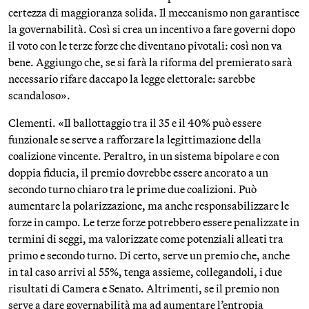
certezza di maggioranza solida. Il meccanismo non garantisce
la governabilità. Così si crea un incentivo a fare governi dopo
il voto con le terze forze che diventano pivotali: così non va
bene. Aggiungo che, se si farà la riforma del premierato sarà
necessario rifare daccapo la legge elettorale: sarebbe
scandaloso».
Clementi. «Il ballottaggio tra il 35 e il 40% può essere
funzionale se serve a rafforzare la legittimazione della
coalizione vincente. Peraltro, in un sistema bipolare e con
doppia fiducia, il premio dovrebbe essere ancorato a un
secondo turno chiaro tra le prime due coalizioni. Può
aumentare la polarizzazione, ma anche responsabilizzare le
forze in campo. Le terze forze potrebbero essere penalizzate in
termini di seggi, ma valorizzate come potenziali alleati tra
primo e secondo turno. Di certo, serve un premio che, anche
in tal caso arrivi al 55%, tenga assieme, collegandoli, i due
risultati di Camera e Senato. Altrimenti, se il premio non
serve a dare governabilità ma ad aumentare l’entropia