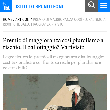
ISTITUTO BRUNO LEONI
HOME
/
ARTICOLI
/
PREMIO DI MAGGIORANZA COSÌ PLURALISMO A
RISCHIO. IL BALLOTTAGGIO? VA RIVISTO
Premio di maggioranza così pluralismo a
rischio. Il ballottaggio? Va rivisto
Legge elettorale, premio di maggioranza e ballottaggio:
costituzionalisti a confronto su rischi per pluralismo e
governabilità