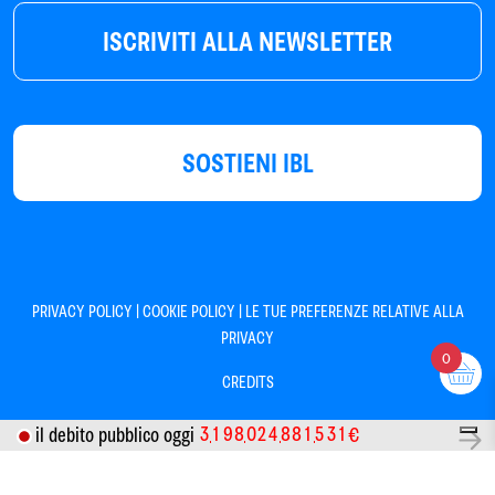
ISCRIVITI ALLA NEWSLETTER
SOSTIENI IBL
|
|
PRIVACY POLICY
COOKIE POLICY
LE TUE PREFERENZE RELATIVE ALLA
PRIVACY
0
CREDITS
3
1
9
8
0
2
4
8
8
1
5
3
1
il debito pubblico oggi
€
Informativa sulla raccolta