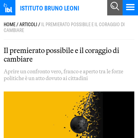
ISTITUTO BRUNO LEONI
HOME
/
ARTICOLI
/
IL PREMIERATO POSSIBILE E IL CORAGGIO DI
CAMBIARE
Il premierato possibile e il coraggio di
cambiare
Aprire un confronto vero, franco e aperto tra le forze
politiche è un atto dovuto ai cittadini