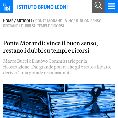
ISTITUTO BRUNO LEONI
HOME
/
ARTICOLI
/
PONTE MORANDI: VINCE IL BUON SENSO,
RESTANO I DUBBI SU TEMPI E RICORSI
Ponte Morandi: vince il buon senso,
restano i dubbi su tempi e ricorsi
Marco Bucci è il nuovo Commissario per la
ricostruzione. Dal grande potere che gli è stato affidato,
deriverà una grande responsabilità