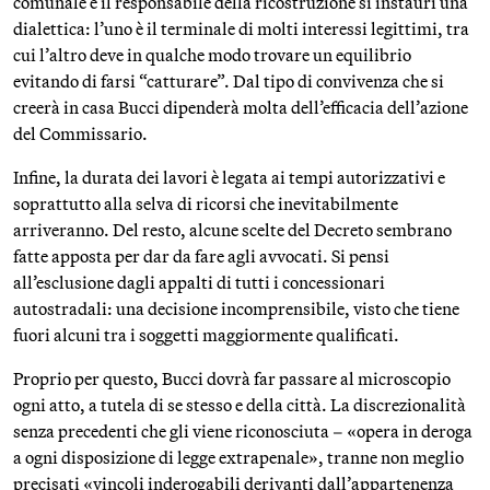
comunale e il responsabile della ricostruzione si instauri una
dialettica: l’uno è il terminale di molti interessi legittimi, tra
cui l’altro deve in qualche modo trovare un equilibrio
evitando di farsi “catturare”. Dal tipo di convivenza che si
creerà in casa Bucci dipenderà molta dell’efficacia dell’azione
del Commissario.
Infine, la durata dei lavori è legata ai tempi autorizzativi e
soprattutto alla selva di ricorsi che inevitabilmente
arriveranno. Del resto, alcune scelte del Decreto sembrano
fatte apposta per dar da fare agli avvocati. Si pensi
all’esclusione dagli appalti di tutti i concessionari
autostradali: una decisione incomprensibile, visto che tiene
fuori alcuni tra i soggetti maggiormente qualificati.
Proprio per questo, Bucci dovrà far passare al microscopio
ogni atto, a tutela di se stesso e della città. La discrezionalità
senza precedenti che gli viene riconosciuta – «opera in deroga
a ogni disposizione di legge extrapenale», tranne non meglio
precisati «vincoli inderogabili derivanti dall’appartenenza