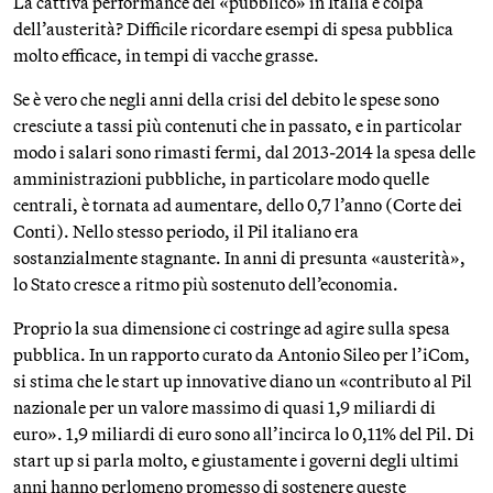
La cattiva performance del «pubblico» in Italia è colpa
dell’austerità? Difficile ricordare esempi di spesa pubblica
molto efficace, in tempi di vacche grasse.
Se è vero che negli anni della crisi del debito le spese sono
cresciute a tassi più contenuti che in passato, e in particolar
modo i salari sono rimasti fermi, dal 2013-2014 la spesa delle
amministrazioni pubbliche, in particolare modo quelle
centrali, è tornata ad aumentare, dello 0,7 l’anno (Corte dei
Conti). Nello stesso periodo, il Pil italiano era
sostanzialmente stagnante. In anni di presunta «austerità»,
lo Stato cresce a ritmo più sostenuto dell’economia.
Proprio la sua dimensione ci costringe ad agire sulla spesa
pubblica. In un rapporto curato da Antonio Sileo per l’iCom,
si stima che le start up innovative diano un «contributo al Pil
nazionale per un valore massimo di quasi 1,9 miliardi di
euro». 1,9 miliardi di euro sono all’incirca lo 0,11% del Pil. Di
start up si parla molto, e giustamente i governi degli ultimi
anni hanno perlomeno promesso di sostenere queste