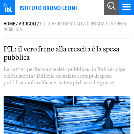
ISTITUTO BRUNO LEONI
HOME
/
ARTICOLI
/
PIL: IL VERO FRENO ALLA CRESCITA È LA SPESA
PUBBLICA
PIL: il vero freno alla crescita è la spesa
pubblica
La cattiva performance del «pubblico» in Italia è colpa
dell'austerità? Difficile ricordare esempi di spesa
pubblica molto efficace, in tempi di vacche grasse