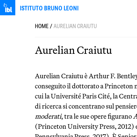
ISTITUTO BRUNO LEONI
HOME
/
AURELIAN CRAIUTU
Aurelian Craiutu
Aurelian Craiutu è Arthur F. Bentley
conseguito il dottorato a Princeton 
cui la Université Paris Cité, la Cent
di ricerca si concentrano sul pensiero
moderati
, tra le sue opere figurano
A
(Princeton University Press, 2012) 
Pennsylvania Press, 2017). È Senio