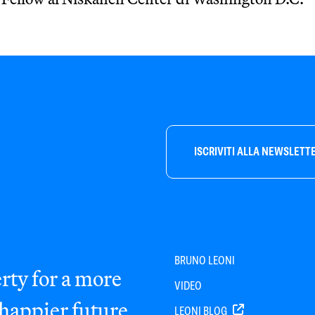
ISCRIVITI ALLA NEWSLETT
BRUNO LEONI
rty for a more
VIDEO
 happier future
LEONI BLOG