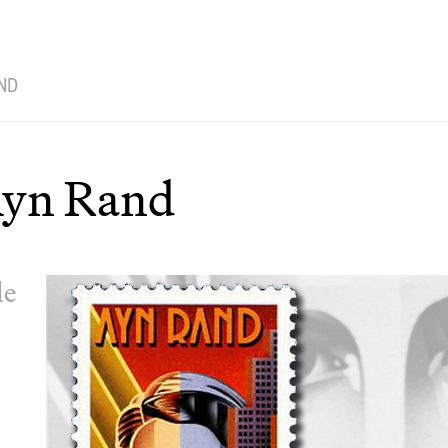
ND
Ayn Rand
le