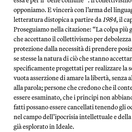
essa è per il ‘bene comune’”. Il collettivism
opponiamo. E vincerà con l’arma del lingua
letteratura distopica a partire da
1984
, il c
Proseguiamo nella citazione: “La colpa più g
che accettano il collettivismo per debolezz
protezione dalla necessità di prendere posi
se stesse la natura di ciò che stanno accett
specificamente progettati per realizzare la 
vuota asserzione di amare la libertà, senza 
alla parola; persone che credono che il cont
essere esaminato, che i principi non abbiano 
fatti possano essere cancellati tenendo gli
nel campo dell’ipocrisia intellettuale e del
già esplorato in Ideale.