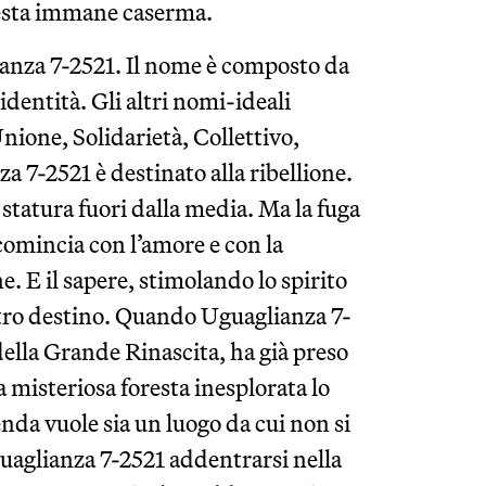
uesta immane caserma.
lianza 7-2521. Il nome è composto da
identità. Gli altri nomi-ideali
nione, Solidarietà, Collettivo,
7-2521 è destinato alla ribellione.
 statura fuori dalla media. Ma la fuga
 comincia con l’amore e con la
. E il sapere, stimolando lo spirito
nostro destino. Quando Uguaglianza 7-
della Grande Rinascita, ha già preso
a misteriosa foresta inesplorata lo
genda vuole sia un luogo da cui non si
aglianza 7-2521 addentrarsi nella