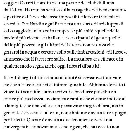
saggi di Garrett Hardin da una parte e del club di Roma
dall’altra. Hardin ha scritto sulla «tragedia dei beni comuni»
a partire dall’idea che fosse impossibile forzare i vincoli di
scarsità. Per Hardin ogni Paese era una sorta di scialuppa di
salvataggio in un mare in tempesta: più solide quelle delle
nazioni più ricche, traballanti e straripanti di gente quelle
delle più povere. Agli ultimi della terra non restava che
gettarsi in acqua e cercare asilo sulle imbarcazioni «di lusso»,
ammesso che li facessero salire. La metafora era efficace e in
qualche modo segna anche oggi i nostri dibattiti.
In realtà negli ultimi cinquant’anni è successo esattamente
ciò che a Hardin riusciva inimmaginabile. Abbiamo forzato i
vincoli di scarsità: siamo arrivati a produrre più cibo e a
creare più ricchezza, ovviamente capita che ci siano individui
o famiglie che una volta se la passavano meglio di ora, ma in
generale è cresciuta la torta, non abbiamo dovuto fare a pugni
per le fette. Questo è dovuto a due fenomeni diversi ma
convergenti: l’innovazione tecnologica, che ha toccato non