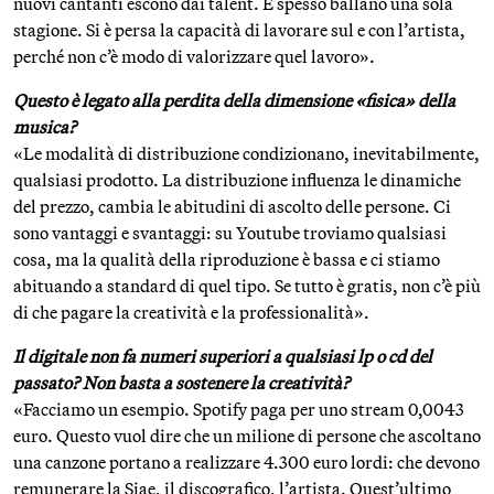
nuovi cantanti escono dai talent. E spesso ballano una sola
stagione. Si è persa la capacità di lavorare sul e con l’artista,
perché non c’è modo di valorizzare quel lavoro».
Questo è legato alla perdita della dimensione «fisica» della
musica?
«Le modalità di distribuzione condizionano, inevitabilmente,
qualsiasi prodotto. La distribuzione influenza le dinamiche
del prezzo, cambia le abitudini di ascolto delle persone. Ci
sono vantaggi e svantaggi: su Youtube troviamo qualsiasi
cosa, ma la qualità della riproduzione è bassa e ci stiamo
abituando a standard di quel tipo. Se tutto è gratis, non c’è più
di che pagare la creatività e la professionalità».
Il digitale non fa numeri superiori a qualsiasi lp o cd del
passato? Non basta a sostenere la creatività?
«Facciamo un esempio. Spotify paga per uno stream 0,0043
euro. Questo vuol dire che un milione di persone che ascoltano
una canzone portano a realizzare 4.300 euro lordi: che devono
remunerare la Siae, il discografico, l’artista. Quest’ultimo