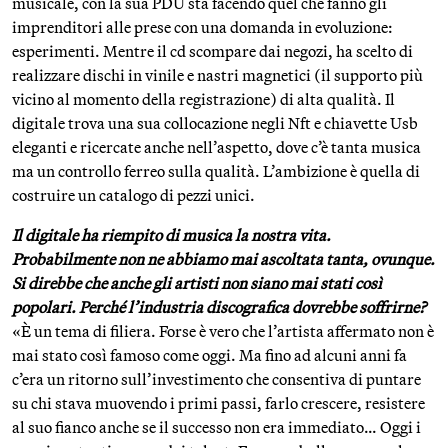
musicale, con la sua PDU sta facendo quel che fanno gli
imprenditori alle prese con una domanda in evoluzione:
esperimenti. Mentre il cd scompare dai negozi, ha scelto di
realizzare dischi in vinile e nastri magnetici (il supporto più
vicino al momento della registrazione) di alta qualità. Il
digitale trova una sua collocazione negli Nft e chiavette Usb
eleganti e ricercate anche nell’aspetto, dove c’è tanta musica
ma un controllo ferreo sulla qualità. L’ambizione è quella di
costruire un catalogo di pezzi unici.
Il digitale ha riempito di musica la nostra vita.
Probabilmente non ne abbiamo mai ascoltata tanta, ovunque.
Si direbbe che anche gli artisti non siano mai stati così
popolari. Perché l’industria discografica dovrebbe soffrirne?
«È un tema di filiera. Forse è vero che l’artista affermato non è
mai stato così famoso come oggi. Ma fino ad alcuni anni fa
c’era un ritorno sull’investimento che consentiva di puntare
su chi stava muovendo i primi passi, farlo crescere, resistere
al suo fianco anche se il successo non era immediato… Oggi i