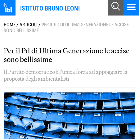
ISTITUTO BRUNO LEONI
HOME
/
ARTICOLI
/
PER IL PD DI ULTIMA GENERAZIONE LE ACCISE
SONO BELLISSIME
Per il Pd di Ultima Generazione le accise
sono bellissime
Il Partito democratico è l'unica forza ad appoggiare la
proposta degli ambientalisti