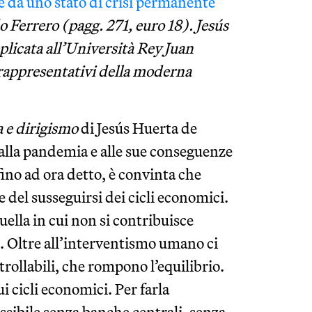
 da uno stato di crisi permanente
 Ferrero (pagg. 271, euro 18). Jesús
licata all’Università Rey Juan
 rappresentativi della moderna
 e dirigismo
di Jesús Huerta de
to alla pandemia e alle sue conseguenze
ino ad ora detto, è convinta che
e del susseguirsi dei cicli economici.
 quella in cui non si contribuisce
o. Oltre all’interventismo umano ci
trollabili, che rompono l’equilibrio.
cicli economici. Per farla