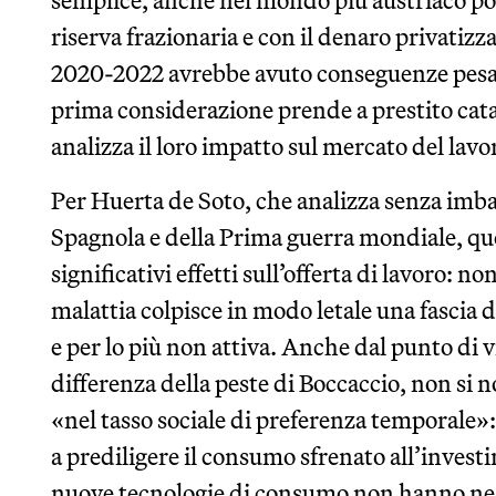
semplice, anche nel mondo più austriaco pos
riserva frazionaria e con il denaro privatiz
2020-2022 avrebbe avuto conseguenze pesant
prima considerazione prende a prestito catas
analizza il loro impatto sul mercato del lavo
Per Huerta de Soto, che analizza senza imbar
Spagnola e della Prima guerra mondiale, q
significativi effetti sull’offerta di lavoro: n
malattia colpisce in modo letale una fascia d
e per lo più non attiva. Anche dal punto di 
differenza della peste di Boccaccio, non si
«nel tasso sociale di preferenza temporale
a prediligere il consumo sfrenato all’investi
nuove tecnologie di consumo non hanno nea