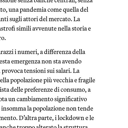
sibile senza banche centrali, senza
zato, una pandemia come quella del
i sugli attori del mercato. La
trofi simili avvenute nella storia e
ro.
azzi i numeri, a differenza della
uesta emergenza non sta avendo
on provoca tensioni sui salari. La
ella popolazione più vecchia e fragile
vista delle preferenze di consumo, a
 nota un cambiamento significativo
»: insomma la popolazione non tende
mento. D’altra parte, i lockdown e le
nche troppo alterato la struttura