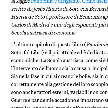
al saggio
Pandemia e dirigismo. Come uscire
scritto da Jesús Huerta de Soto con Bernardo
Huerta de Soto è professore di Economia app
Carlos di Madrid e uno degli esponenti più
Scuola austriaca di economia
L’ ultimo capitolo di questo libro (
Pandemia
Soto, Ibl Libri) è il più attuale ed è dedica
economiche. La Scuola austriaca, come si è f
l’intervento dell’uomo sia la causa principal
Sia nella fase in cui si creano le bolle, sia in
correttamente alla gestione del loro scoppi
sono anche fattori esterni, variabili non con
Guerre e pandemie accadono e impattano sui 