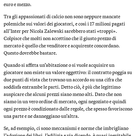
euro e mezzo.
Tra gli appassionati di calcio non sono neppure mancate
polemiche sui valori dei giocatori, e così i 17 milioni pagati
all’Inter per Nicola Zalewski sarebbero stati «troppi».
Colpisce che molti non accettino che il giusto prezzo di
mercato è quello che venditore e acquirente concordano.
Questo dovrebbe bastare.
Quando si affitta un’abitazione o si vuole acquisire un
giocatore non esiste un valore oggettivo: il contratto poggia su
due punti di vista che trovano un accordo su una cifra che
soddisfa entrambe le parti. Detto ciò, è più che legittimo
auspicare che alcuni prezzi siano meno alti. Dato che non
siamo in un vero ordine di mercato, ogni negoziato e quindi
ogni prezzo è condizionato dalle regole, che spesso favoriscono
una parte e ne danneggiano un’altra.
Se, ad esempio, ci sono meccanismi e norme che imbrigliano
l’adozione dei libri, l’edilizia e via dicendo, è quasi inevitabile