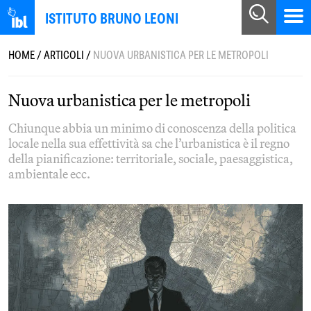
ISTITUTO BRUNO LEONI
HOME
/
ARTICOLI
/
NUOVA URBANISTICA PER LE METROPOLI
Nuova urbanistica per le metropoli
Chiunque abbia un minimo di conoscenza della politica
locale nella sua effettività sa che l’urbanistica è il regno
della pianificazione: territoriale, sociale, paesaggistica,
ambientale ecc.