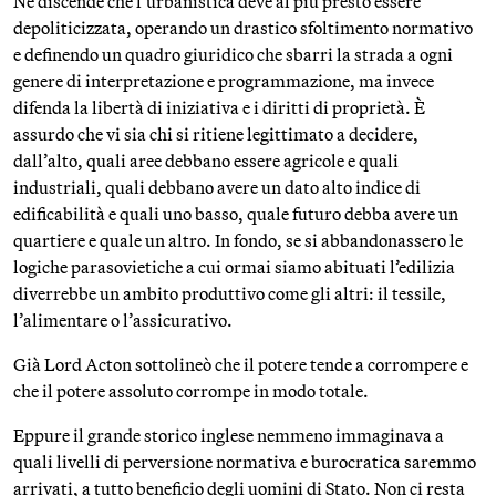
Ne discende che l’urbanistica deve al più presto essere
depoliticizzata, operando un drastico sfoltimento normativo
e definendo un quadro giuridico che sbarri la strada a ogni
genere di interpretazione e programmazione, ma invece
difenda la libertà di iniziativa e i diritti di proprietà. È
assurdo che vi sia chi si ritiene legittimato a decidere,
dall’alto, quali aree debbano essere agricole e quali
industriali, quali debbano avere un dato alto indice di
edificabilità e quali uno basso, quale futuro debba avere un
quartiere e quale un altro. In fondo, se si abbandonassero le
logiche parasovietiche a cui ormai siamo abituati l’edilizia
diverrebbe un ambito produttivo come gli altri: il tessile,
l’alimentare o l’assicurativo.
Già Lord Acton sottolineò che il potere tende a corrompere e
che il potere assoluto corrompe in modo totale.
Eppure il grande storico inglese nemmeno immaginava a
quali livelli di perversione normativa e burocratica saremmo
arrivati, a tutto beneficio degli uomini di Stato. Non ci resta