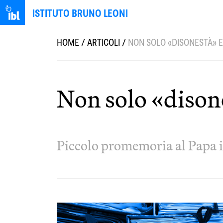
ISTITUTO BRUNO LEONI
HOME
/
ARTICOLI
/
NON SOLO «DISONESTÀ» E
Non solo «dison
Piccolo promemoria al Papa i