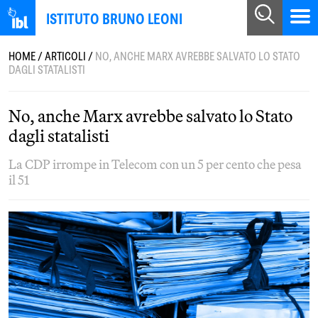
ISTITUTO BRUNO LEONI
HOME
/
ARTICOLI
/
NO, ANCHE MARX AVREBBE SALVATO LO STATO
DAGLI STATALISTI
No, anche Marx avrebbe salvato lo Stato
dagli statalisti
La CDP irrompe in Telecom con un 5 per cento che pesa
il 51