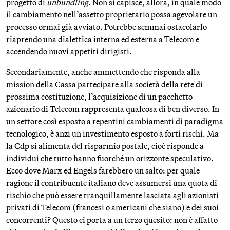
progetto di
unbundling
. Non si capisce, allora, in quale modo
il cambiamento nell’assetto proprietario possa agevolare un
processo ormai già avviato. Potrebbe semmai ostacolarlo
riaprendo una dialettica interna ed esterna a Telecom e
accendendo nuovi appetiti dirigisti.
Secondariamente, anche ammettendo che risponda alla
mission della Cassa partecipare alla società della rete di
prossima costituzione, l’acquisizione di un pacchetto
azionario di Telecom rappresenta qualcosa di ben diverso. In
un settore così esposto a repentini cambiamenti di paradigma
tecnologico, è anzi un investimento esposto a forti rischi. Ma
la Cdp si alimenta del risparmio postale, cioè risponde a
individui che tutto hanno fuorché un orizzonte speculativo.
Ecco dove Marx ed Engels farebbero un salto: per quale
ragione il contribuente italiano deve assumersi una quota di
rischio che può essere tranquillamente lasciata agli azionisti
privati di Telecom (francesi o americani che siano) e dei suoi
concorrenti? Questo ci porta a un terzo quesito: non è affatto