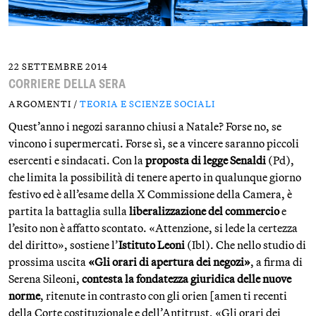
22 SETTEMBRE 2014
CORRIERE DELLA SERA
ARGOMENTI /
TEORIA E SCIENZE SOCIALI
Quest’anno i negozi saranno chiusi a Natale? Forse no, se
vincono i supermercati. Forse sì, se a vincere saranno piccoli
esercenti e sindacati. Con la
proposta di legge Senaldi
(Pd),
che limita la possibilità di tenere aperto in qualunque giorno
festivo ed è all’esame della X Commissione della Camera, è
partita la battaglia sulla
liberalizzazione del commercio
e
l’esito non è affatto scontato. «Attenzione, si lede la certezza
del diritto», sostiene l’
Istituto Leoni
(Ibl). Che nello studio di
prossima uscita
«Gli orari di apertura dei negozi»
, a firma di
Serena Sileoni,
contesta la fondatezza giuridica delle nuove
norme
, ritenute in contrasto con gli orien [amen ti recenti
della Corte costituzionale e dell’Antitrust, «Gli orari dei