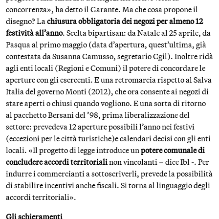
concorrenza», ha detto il Garante. Ma che cosa propone il
disegno? La
chiusura obbligatoria dei negozi per almeno 12
festività all’anno
. Scelta bipartisan: da Natale al 25 aprile, da
Pasqua al primo maggio (data d’apertura, quest’ultima, già
contestata da Susanna Camusso, segretario Cgil). Inoltre ridà
agli enti locali (Regioni e Comuni) il potere di concordare le
aperture con gli esercenti. E una retromarcia rispetto al Salva
Italia del governo Monti (2012), che ora consente ai negozi di
stare aperti o chiusi quando vogliono. E una sorta di ritorno
al pacchetto Bersani del ’98, prima liberalizzazione del
settore: prevedeva 12 aperture possibili l’anno nei festivi
(eccezioni per le città turistiche)e calendari decisi con gli enti
locali. «Il progetto di legge introduce un
potere comunale di
concludere accordi territoriali
non vincolanti – dice Ibl -. Per
indurre i commercianti a sottoscriverli, prevede la possibilità
di stabilire incentivi anche fiscali. Si torna al linguaggio degli
accordi territoriali».
Gli schieramenti