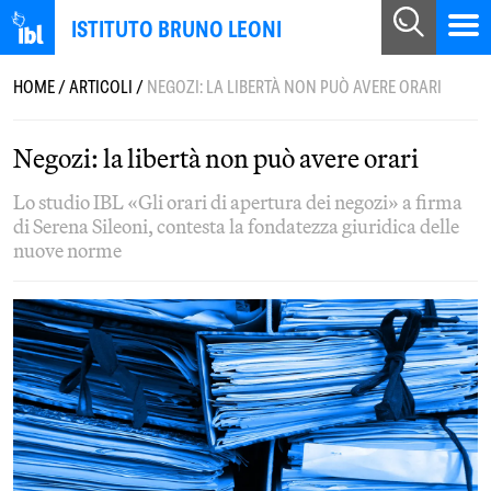
ISTITUTO BRUNO LEONI
HOME
/
ARTICOLI
/
NEGOZI: LA LIBERTÀ NON PUÒ AVERE ORARI
Negozi: la libertà non può avere orari
Lo studio IBL «Gli orari di apertura dei negozi» a firma
di Serena Sileoni, contesta la fondatezza giuridica delle
nuove norme