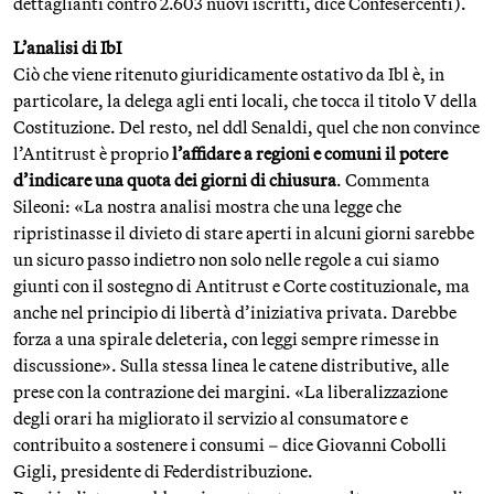
dettaglianti contro 2.603 nuovi iscritti, dice Confesercenti).
L’analisi di IbI
Ciò che viene ritenuto giuridicamente ostativo da Ibl è, in
particolare, la delega agli enti locali, che tocca il titolo V della
Costituzione. Del resto, nel ddl Senaldi, quel che non convince
l’Antitrust è proprio
l’affidare a regioni e comuni il potere
d’indicare una quota dei giorni di chiusura
. Commenta
Sileoni: «La nostra analisi mostra che una legge che
ripristinasse il divieto di stare aperti in alcuni giorni sarebbe
un sicuro passo indietro non solo nelle regole a cui siamo
giunti con il sostegno di Antitrust e Corte costituzionale, ma
anche nel principio di libertà d’iniziativa privata. Darebbe
forza a una spirale deleteria, con leggi sempre rimesse in
discussione». Sulla stessa linea le catene distributive, alle
prese con la contrazione dei margini. «La liberalizzazione
degli orari ha migliorato il servizio al consumatore e
contribuito a sostenere i consumi – dice Giovanni Cobolli
Gigli, presidente di Federdistribuzione.