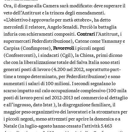
Ora, il disegno alla Camera sarà modificato: deve superare il
veto dell’Antitrust e la trincea degli emendamenti.
«L’obiettivo è approvarlo per metà ottobre», ha detto
mercoledì il relatore, Angelo Senaldi. Perciò la battaglia
infuria con schieramenti compositi.
Contrari
l’Antitrust, i
supermercati Federdistribuzione), Catene come Yamamay e
Carpisa (Confimprese),
Favorevoli
i piccoli negozi
(Confesercenti), i sindacati (Cgil), la Chiesa, primi dicono
che con la liberalizzazione totale del Salva Italia sono stati
generati posti di lavoro (4.200 nel 2012, soprattutto part-
time a tempo determinato, per Federdistribuzione) e sono
aumentati i salari di 100 milioni. I secondi segnalano lo
scarso impatto sul calo occupazionale complessivo (100 mila
posti di lavoro persi nel 2012-2013 nel commercio al dettaglio
e all’ingrosso, dato Istat ), la disgregazione familiare, il
maggior peso organizzativo dei lavoratori e la strozzatura per
i piccoli negozi, meno attrezzati per aprire la domenica o a
Natale (in luglio-agosto hanno cessato l’attività 5.463