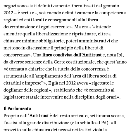
negozi sono stati definitivamente liberalizzati dal gennaio
2012 – è scritto -, sottraendo definitivamente la competenza a
regioni ed enti locali e consegnandoli alla libera
determinazione di ogni esercente». Ma ora s’«intende
smentire quella liberalizzazione e ripristinare, oltre a
chiusure minime obbligatorie, poteri amministrativi che
mettono in discussione il principio della libertà di
concorrenza». Una
linea condivisa dall’Antitrust
e, nota Ibl,
da diverse sentenze della Corte costituzionale, che quest’anno
«è tornata a chiarire che la tutela della concorrenza è
strumentale all’ampliamento dell’area di libera scelta di
cittadini e imprese”», E già nel 2012 aveva «rigettato le
doglianze delle regioni», stabilendo che «è consentito al
legislatore statale intervenire nella disciplina degli orari».
Il Parlamento
Proprio dall’
Antitrust
è del resto arrivato, settimana scorsa,
l’assist alla grande distribuzione (e lo schiaffo al Pd). «Il
progetto sulla chiusura dei negozi nei festivi viola la