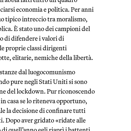
ciarsi economia e politica. Per anni
uo tipico intreccio tra moralismo,
blica. È stato uno dei campioni del
 di difendere i valori di
 proprie classi dirigenti
otte, elitarie, nemiche della libertà.
 distanze dal luogocomunismo
do pure negli Stati Uniti si sono
ione del lockdown. Pur riconoscendo
 in casa se lo riteneva opportuno,
 la decisione di confinare tutti
ti. Dopo aver gridato «ridate alle
di quell’anno egli riaprì i battenti