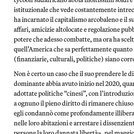
istituzionale che vede costantemente intrec
ha incarnato il capitalismo arcobaleno e il s
affari, amicizie altolocate e regolazione pub
potere che adesso combatte, ma ora ha scelto
quell’America che sa perfettamente quanto le
(finanziarie, culturali, politiche) siano corr
Non è certo un caso che il suo prendere le
dominante abbia avuto inizio nel 2020, quan
adottate politiche “cinesi”, con l’introduz
a ognuno il pieno diritto di rimanere chiuso
egli condannò come profondamente illiberale
nelle loro abitazioni e arrestare i dissenzien
persone la loro dannata libertà», nel maggio 