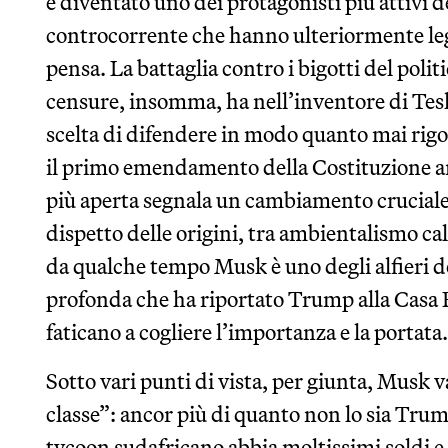
è diventato uno dei protagonisti più attivi 
controcorrente che hanno ulteriormente leg
pensa. La battaglia contro i bigotti del poli
censure, insomma, ha nell’inventore di Tesl
scelta di difendere in modo quanto mai rigoro
il primo emendamento della Costituzione am
più aperta segnala un cambiamento cruciale 
dispetto delle origini, tra ambientalismo ca
da qualche tempo Musk è uno degli alfieri d
profonda che ha riportato Trump alla Casa B
faticano a cogliere l’importanza e la portata.
Sotto vari punti di vista, per giunta, Musk 
classe”: ancor più di quanto non lo sia Trum
tycoon sudafricano abbia moltissimi soldi e 