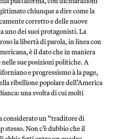
della piattaforma, con dichiarazioni
ittimato chiunque a dire come la
ticamente corretto e delle nuove
a uno dei suoi protagonisti. La
so la libertà di parola, in linea con
ericana, è il dato che in maniera
nelle sue posizioni politiche. A
liforniano e progressismo à la page,
ella ribellione popolare dell’America
ianca: una svolta di cui molti
va considerato un “traditore di
p stesso. Non c’è dubbio che il
li abbia fatti entro un quadro