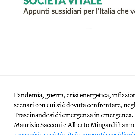
Pandemia, guerra, crisi energetica, inflazio
scenari con cui si è dovuta confrontare, negli
Trascinandosi di emergenza in emergenza. P
Maurizio Sacconi e Alberto Mingardi hanno c
essenziale società vitale, appunti sussidiari p