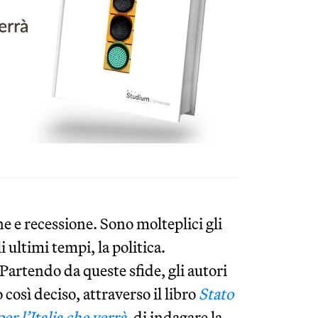
ne e recessione. Sono molteplici gli
 ultimi tempi, la politica.
artendo da queste sfide, gli autori
osì deciso, attraverso il libro
Stato
er l’Italia che verrà
, di indagare la