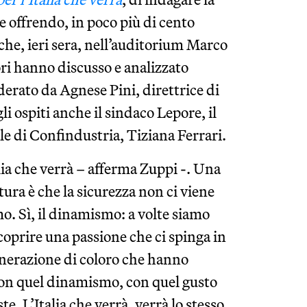
se offrendo, in poco più di cento
che, ieri sera, nell’auditorium Marco
ori hanno discusso e analizzato
derato da Agnese Pini, direttrice di
li ospiti anche il sindaco Lepore, il
le di Confindustria, Tiziana Ferrari.
alia che verrà – afferma Zuppi -. Una
tura è che la sicurezza non ci viene
. Sì, il dinamismo: a volte siamo
scoprire una passione che ci spinga in
generazione di coloro che hanno
o con quel dinamismo, con quel gusto
te. L’Italia che verrà, verrà lo stesso,