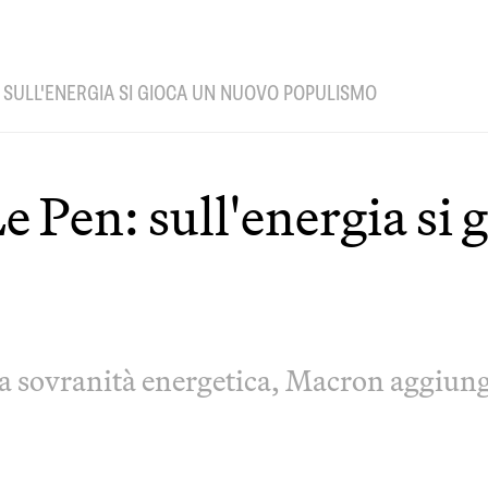
SULL'ENERGIA SI GIOCA UN NUOVO POPULISMO
 Pen: sull'energia si 
a sovranità energetica, Macron aggiun