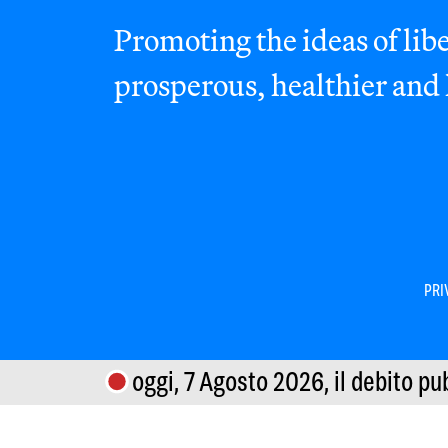
Promoting the ideas of libe
prosperous, healthier and
PRI
oggi, 7 Agosto 2026,
il debito pu