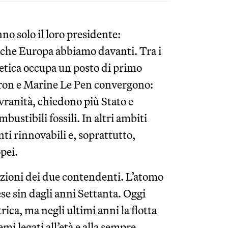
no solo il loro presidente:
 che Europa abbiamo davanti. Tra i
getica occupa un posto di primo
ron e Marine Le Pen convergono:
vranità, chiedono più Stato e
ustibili fossili. In altri ambiti
ti rinnovabili e, soprattutto,
pei.
sizioni dei due contendenti. L’atomo
ese sin dagli anni Settanta. Oggi
trica, ma negli ultimi anni la flotta
i legati all’età e alla sempre