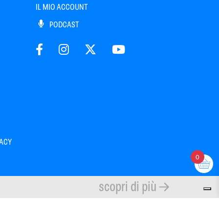
IL MIO ACCOUNT
PODCAST
VACY
0
scopri di più