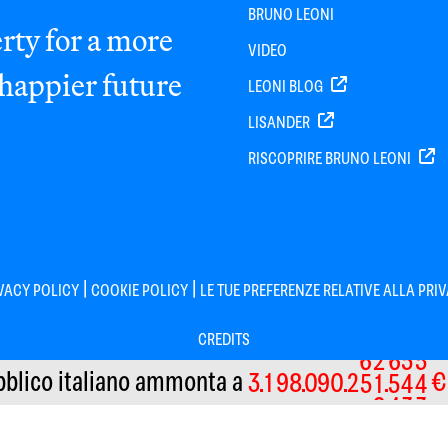
BRUNO LEONI
rty for a more
VIDEO
 happier future
LEONI BLOG
LISANDER
RISCOPRIRE BRUNO LEONI
|
|
VACY POLICY
COOKIE POLICY
LE TUE PREFERENZE RELATIVE ALLA PRI
CREDITS
bblico italiano
ammonta a
€
3
1
9
8
0
9
0
2
6
2
6
5
5
Informativa sulla raccolta