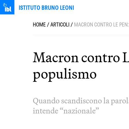
ISTITUTO BRUNO LEONI
HOME
/
ARTICOLI
/
MACRON CONTRO LE PEN: 
Macron contro Le
populismo
Quando scandiscono la parol
intende “nazionale”