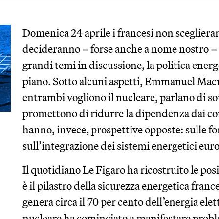
Domenica 24 aprile i francesi non sceglieran
decideranno – forse anche a nome nostro –
grandi temi in discussione, la politica ener
piano. Sotto alcuni aspetti, Emmanuel Mac
entrambi vogliono il nucleare, parlano di so
promettono di ridurre la dipendenza dai comb
hanno, invece, prospettive opposte: sulle fon
sull’integrazione dei sistemi energetici euro
Il quotidiano Le Figaro ha ricostruito le po
è il pilastro della sicurezza energetica franc
genera circa il 70 per cento dell’energia elet
nucleare ha cominciato a manifestare problem