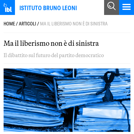
ISTITUTO BRUNO LEONI
HOME
/
ARTICOLI
/
MA IL LIBERISMO NON È DI SINISTRA
Ma il liberismo non è di sinistra
Il dibattito sul futuro del partito democratico