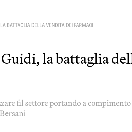
 LA BATTAGLIA DELLA VENDITA DEI FARMACI
Guidi, la battaglia del
lizzare fil settore portando a compimento
 Bersani