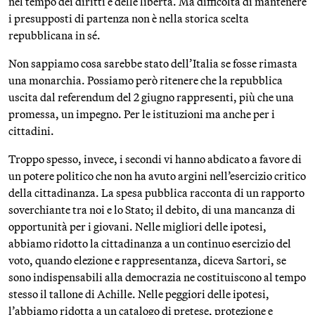
nel tempo dei diritti e delle libertà. Ma difficoltà di mantenere
i presupposti di partenza non è nella storica scelta
repubblicana in sé.
Non sappiamo cosa sarebbe stato dell’Italia se fosse rimasta
una monarchia. Possiamo però ritenere che la repubblica
uscita dal referendum del 2 giugno rappresenti, più che una
promessa, un impegno. Per le istituzioni ma anche per i
cittadini.
Troppo spesso, invece, i secondi vi hanno abdicato a favore di
un potere politico che non ha avuto argini nell’esercizio critico
della cittadinanza. La spesa pubblica racconta di un rapporto
soverchiante tra noi e lo Stato; il debito, di una mancanza di
opportunità per i giovani. Nelle migliori delle ipotesi,
abbiamo ridotto la cittadinanza a un continuo esercizio del
voto, quando elezione e rappresentanza, diceva Sartori, se
sono indispensabili alla democrazia ne costituiscono al tempo
stesso il tallone di Achille. Nelle peggiori delle ipotesi,
l’abbiamo ridotta a un catalogo di pretese, protezione e