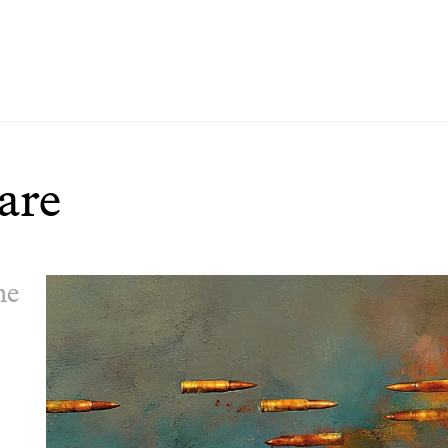
iare
he