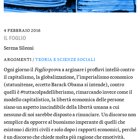
4 FEBBRAIO 2016
IL FOGLIO
Serena Sileoni
ARGOMENTI /
TEORIA E SCIENZE SOCIALI
Ogni giorno il
Foglio
prova a arginare i profluvi intellò contro
il capitalismo, la globalizzazione, l’imperialismo economico
(statunitense, eccetto Barack Obama si intende), contro
quelli è #tuttacolpadelliberismo, rimarcando invece come il
modello capitalistico, la libertà economica delle persone
siano un aspetto inscindibile della libertà umana a cui
nessuno di noi sarebbe disposto a rinunciare. Un discorso non
semplice da opporre al buonismo imperante di quelli che
esistono i diritti civili e solo dopo i rapporti economici, perché
è un discorso che chiede molta più ragione che emotività.