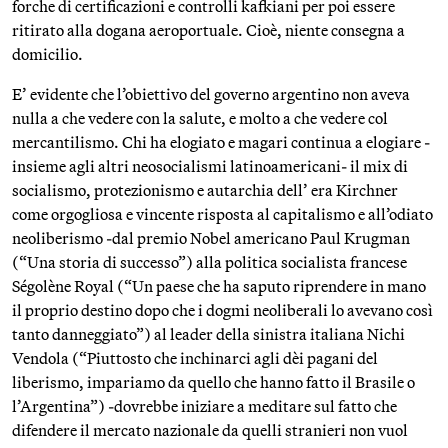
forche di certificazioni e controlli kafkiani per poi essere
ritirato alla dogana aeroportuale. Cioè, niente consegna a
domicilio.
E’ evidente che l’obiettivo del governo argentino non aveva
nulla a che vedere con la salute, e molto a che vedere col
mercantilismo. Chi ha elogiato e magari continua a elogiare -
insieme agli altri neosocialismi latinoamericani- il mix di
socialismo, protezionismo e autarchia dell’ era Kirchner
come orgogliosa e vincente risposta al capitalismo e all’odiato
neoliberismo -dal premio Nobel americano Paul Krugman
(“Una storia di successo”) alla politica socialista francese
Ségolène Royal (“Un paese che ha saputo riprendere in mano
il proprio destino dopo che i dogmi neoliberali lo avevano così
tanto danneggiato”) al leader della sinistra italiana Nichi
Vendola (“Piuttosto che inchinarci agli dèi pagani del
liberismo, impariamo da quello che hanno fatto il Brasile o
l’Argentina”) -dovrebbe iniziare a meditare sul fatto che
difendere il mercato nazionale da quelli stranieri non vuol