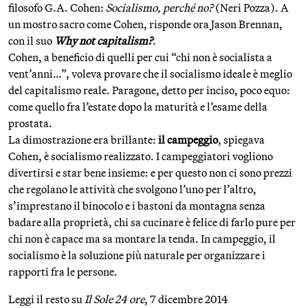
filosofo G.A. Cohen:
Socialismo, perché no?
(Neri Pozza). A
un mostro sacro come Cohen, risponde ora Jason Brennan,
con il suo
Why not capitalism?
.
Cohen, a beneficio di quelli per cui “chi non è socialista a
vent’anni…”, voleva provare che il socialismo ideale è meglio
del capitalismo reale. Paragone, detto per inciso, poco equo:
come quello fra l’estate dopo la maturità e l’esame della
prostata.
La dimostrazione era brillante:
il campeggio
, spiegava
Cohen, è socialismo realizzato. I campeggiatori vogliono
divertirsi e star bene insieme: e per questo non ci sono prezzi
che regolano le attività che svolgono l’uno per l’altro,
s’imprestano il binocolo e i bastoni da montagna senza
badare alla proprietà, chi sa cucinare è felice di farlo pure per
chi non è capace ma sa montare la tenda. In campeggio, il
socialismo è la soluzione più naturale per organizzare i
rapporti fra le persone.
Leggi il resto su
Il Sole 24 ore
, 7 dicembre 2014