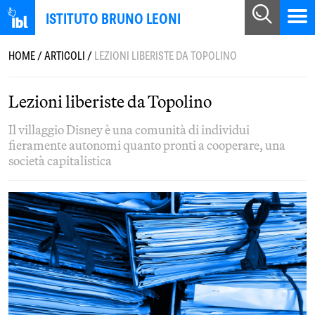
ISTITUTO BRUNO LEONI
HOME
/
ARTICOLI
/
LEZIONI LIBERISTE DA TOPOLINO
Lezioni liberiste da Topolino
Il villaggio Disney è una comunità di individui
fieramente autonomi quanto pronti a cooperare, una
società capitalistica