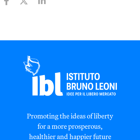
Promoting the ideas of liberty
for a more prosperous,
healthier and happier future