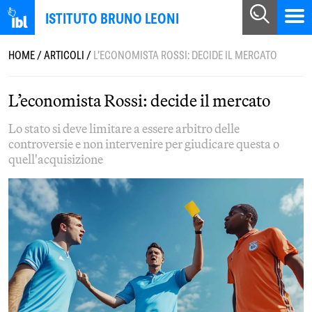
ISTITUTO BRUNO LEONI
HOME
/
ARTICOLI
/
L’ECONOMISTA ROSSI: DECIDE IL MERCATO
L’economista Rossi: decide il mercato
Lo stato si deve limitare a essere arbitro delle
controversie e non intervenire per giudicare questa o
quell'acquisizione