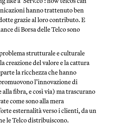
like a ‘Serv.co’: how telcos can
unicazioni hanno trattenuto ben
otte grazie al loro contributo. E
mance di Borsa delle Telco sono
problema strutturale e culturale
la creazione del valore e la cattura
an parte la ricchezza che hanno
 promuovono l’innovazione di
alla fibra, e così via) ma trascurano
rate come sono alla mera
rte esternalità verso i clienti, da un
 che le Telco distribuiscono.