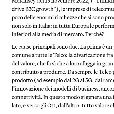
McKinsey del 15 novembre 2022, (“Thinking 
drive B2C growth”), le imprese di telecom
poco delle enormi ricchezze che si sono prod
non solo in Italia: in tutta Europa le perfor
inferiori alla media di mercato. Perché?
Le cause principali sono due. La prima è un 
comune a tutte le Telco: la divaricazione fra 
del valore, che fa sì che a loro sfugga in gr
contribuito a produrre. Da sempre le Telco
prodotto (ad esempio dal 2G al 5G, dal rame 
l’innovazione dei modelli di business, anco
connettività. In questo modo si genera una fo
lato, e verso gli Ott, dall’altro: tutto valore