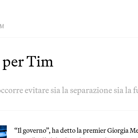
IM
o per Tim
 occorre evitare sia la separazione sia l
“Il governo”, ha detto la premier Giorgia M