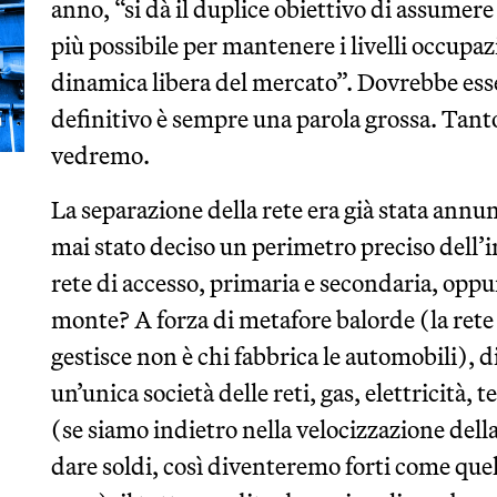
anno, “si dà il duplice obiettivo di assumere i
più possibile per mantenere i livelli occupazi
dinamica libera del mercato”. Dovrebbe esse
definitivo è sempre una parola grossa. Tan
vedremo.
La separazione della rete era già stata annun
mai stato deciso un perimetro preciso dell’i
rete di accesso, primaria e secondaria, oppur
monte? A forza di metafore balorde (la rete 
gestisce non è chi fabbrica le automobili), 
un’unica società delle reti, gas, elettricità,
(se siamo indietro nella velocizzazione dell
dare soldi, così diventeremo forti come quell