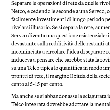
Separare le operazioni di rete da quelle rivol
Netco, e cedendo le seconde a una Servco, co
facilmente investimenti di lungo periodo per
rivelarsi illusorio. Se si separa la rete, aumen
Servco diventa una questione esistenziale: i
devastante sulla redditività delle restanti at
incominciata a circolare l’idea di separare r
induceva a pensare che sarebbe stata la rov
su una Telco tipica lo quantifica in modo im
profitti di rete, il margine Ebitda della soci
cento al 5-15 per cento.
Ma anche se si abbandonasse la sciagurata id
Telco integrata dovrebbe adottare la mentali