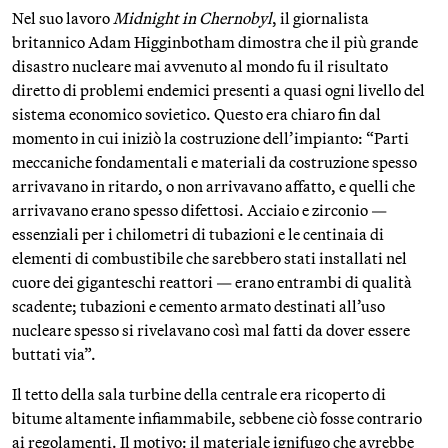
Nel suo lavoro
Midnight in Chernobyl
, il giornalista
britannico Adam Higginbotham dimostra che il più grande
disastro nucleare mai avvenuto al mondo fu il risultato
diretto di problemi endemici presenti a quasi ogni livello del
sistema economico sovietico. Questo era chiaro fin dal
momento in cui iniziò la costruzione dell’impianto: “Parti
meccaniche fondamentali e materiali da costruzione spesso
arrivavano in ritardo, o non arrivavano affatto, e quelli che
arrivavano erano spesso difettosi. Acciaio e zirconio —
essenziali per i chilometri di tubazioni e le centinaia di
elementi di combustibile che sarebbero stati installati nel
cuore dei giganteschi reattori — erano entrambi di qualità
scadente; tubazioni e cemento armato destinati all’uso
nucleare spesso si rivelavano così mal fatti da dover essere
buttati via”.
Il tetto della sala turbine della centrale era ricoperto di
bitume altamente infiammabile, sebbene ciò fosse contrario
ai regolamenti. Il motivo: il materiale ignifugo che avrebbe