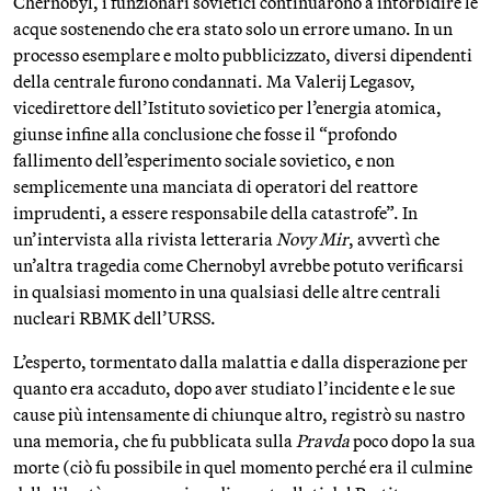
Chernobyl, i funzionari sovietici continuarono a intorbidire le
acque sostenendo che era stato solo un errore umano. In un
processo esemplare e molto pubblicizzato, diversi dipendenti
della centrale furono condannati. Ma Valerij Legasov,
vicedirettore dell’Istituto sovietico per l’energia atomica,
giunse infine alla conclusione che fosse il “profondo
fallimento dell’esperimento sociale sovietico, e non
semplicemente una manciata di operatori del reattore
imprudenti, a essere responsabile della catastrofe”. In
un’intervista alla rivista letteraria
Novy Mir
, avvertì che
un’altra tragedia come Chernobyl avrebbe potuto verificarsi
in qualsiasi momento in una qualsiasi delle altre centrali
nucleari RBMK dell’URSS.
L’esperto, tormentato dalla malattia e dalla disperazione per
quanto era accaduto, dopo aver studiato l’incidente e le sue
cause più intensamente di chiunque altro, registrò su nastro
una memoria, che fu pubblicata sulla
Pravda
poco dopo la sua
morte (ciò fu possibile in quel momento perché era il culmine