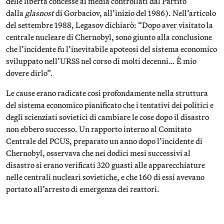
delle libertà concesse ai media controllati dal Partito
dalla
glasnost
di Gorbaciov, all’inizio del 1986). Nell’articolo
del settembre 1988, Legasov dichiarò: “Dopo aver visitato la
centrale nucleare di Chernobyl, sono giunto alla conclusione
che l’incidente fu l’inevitabile apoteosi del sistema economico
sviluppato nell’URSS nel corso di molti decenni… È mio
dovere dirlo”.
Le cause erano radicate così profondamente nella struttura
del sistema economico pianificato che i tentativi dei politici e
degli scienziati sovietici di cambiare le cose dopo il disastro
non ebbero successo. Un rapporto interno al Comitato
Centrale del PCUS, preparato un anno dopo l’incidente di
Chernobyl, osservava che nei dodici mesi successivi al
disastro si erano verificati 320 guasti alle apparecchiature
nelle centrali nucleari sovietiche, e che 160 di essi avevano
portato all’arresto di emergenza dei reattori.