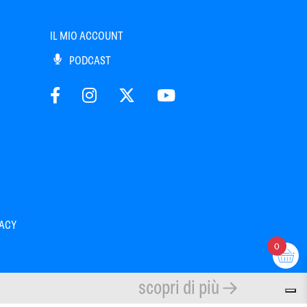
IL MIO ACCOUNT
PODCAST
VACY
0
scopri di più