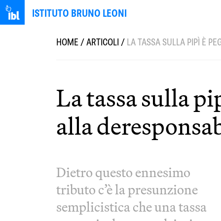
ISTITUTO BRUNO LEONI
HOME
/
ARTICOLI
/
LA TASSA SULLA PIPÌ È P
La tassa sulla pi
alla deresponsab
Dietro questo ennesimo
tributo c’è la presunzione
semplicistica che una tassa