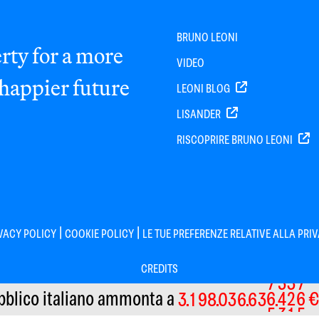
BRUNO LEONI
rty for a more
VIDEO
 happier future
LEONI BLOG
LISANDER
RISCOPRIRE BRUNO LEONI
|
|
VACY POLICY
COOKIE POLICY
LE TUE PREFERENZE RELATIVE ALLA PRI
CREDITS
bblico italiano
ammonta a
€
3
1
9
8
0
3
6
6
3
7
5
3
7