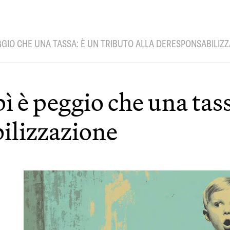
EGGIO CHE UNA TASSA: È UN TRIBUTO ALLA DERESPONSABILIZ
pì è peggio che una tas
ilizzazione