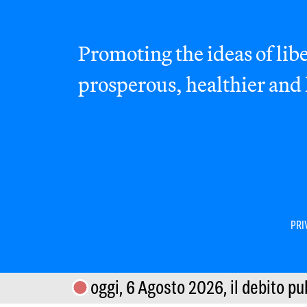
Promoting the ideas of libe
prosperous, healthier and
PRI
oggi, 6 Agosto 2026,
il debito pu