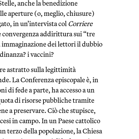
Stelle, anche la benedizione
lle aperture (o, meglio, chiusure)
ato, in un’intervista col
Corriere
c’è convergenza addirittura sui “tre
a immaginazione dei lettori il dubbio
tadinanza? i vaccini?
 astratto sulla legittimità
nde. La Conferenza episcopale è, in
oni di fede a parte, ha accesso a un
 quota di risorse pubbliche tramite
ene a preservare. Ciò che stupisce,
scesi in campo. In un Paese cattolico
 un terzo della popolazione, la Chiesa