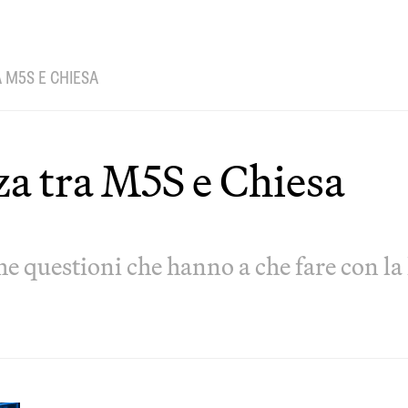
 M5S E CHIESA
za tra M5S e Chiesa
questioni che hanno a che fare con la l