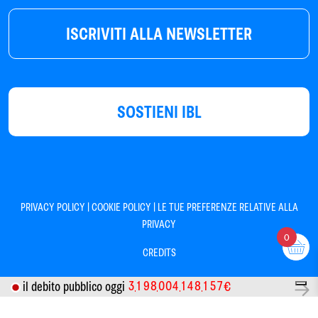
ISCRIVITI ALLA NEWSLETTER
SOSTIENI IBL
|
|
PRIVACY POLICY
COOKIE POLICY
LE TUE PREFERENZE RELATIVE ALLA
PRIVACY
0
CREDITS
3
1
9
8
0
0
4
1
4
8
1
5
7
il debito pubblico oggi
€
Informativa sulla raccolta