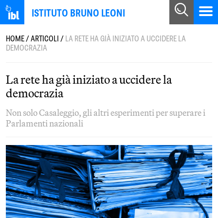
ISTITUTO BRUNO LEONI
HOME
/
ARTICOLI
/
LA RETE HA GIÀ INIZIATO A UCCIDERE LA
DEMOCRAZIA
La rete ha già iniziato a uccidere la
democrazia
Non solo Casaleggio, gli altri esperimenti per superare i
Parlamenti nazionali