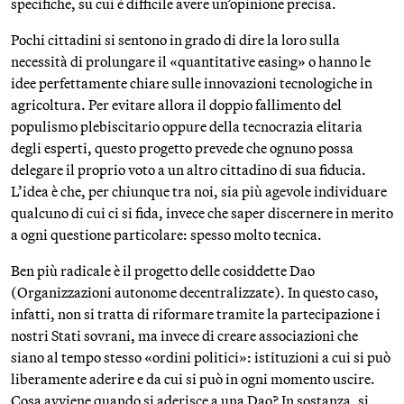
specifiche, su cui è difficile avere un’opinione precisa.
Pochi cittadini si sentono in grado di dire la loro sulla
necessità di prolungare il «quantitative easing» o hanno le
idee perfettamente chiare sulle innovazioni tecnologiche in
agricoltura. Per evitare allora il doppio fallimento del
populismo plebiscitario oppure della tecnocrazia elitaria
degli esperti, questo progetto prevede che ognuno possa
delegare il proprio voto a un altro cittadino di sua fiducia.
L’idea è che, per chiunque tra noi, sia più agevole individuare
qualcuno di cui ci si fida, invece che saper discernere in merito
a ogni questione particolare: spesso molto tecnica.
Ben più radicale è il progetto delle cosiddette Dao
(Organizzazioni autonome decentralizzate). In questo caso,
infatti, non si tratta di riformare tramite la partecipazione i
nostri Stati sovrani, ma invece di creare associazioni che
siano al tempo stesso «ordini politici»: istituzioni a cui si può
liberamente aderire e da cui si può in ogni momento uscire.
Cosa avviene quando si aderisce a una Dao? In sostanza, si