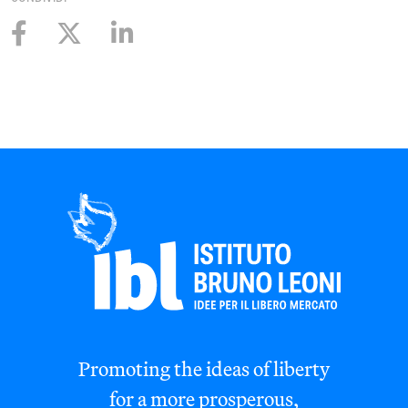
Promoting the ideas of liberty
for a more prosperous,