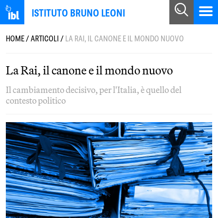
ISTITUTO BRUNO LEONI
HOME
/
ARTICOLI
/
LA RAI, IL CANONE E IL MONDO NUOVO
La Rai, il canone e il mondo nuovo
Il cambiamento decisivo, per l'Italia, è quello del
contesto politico