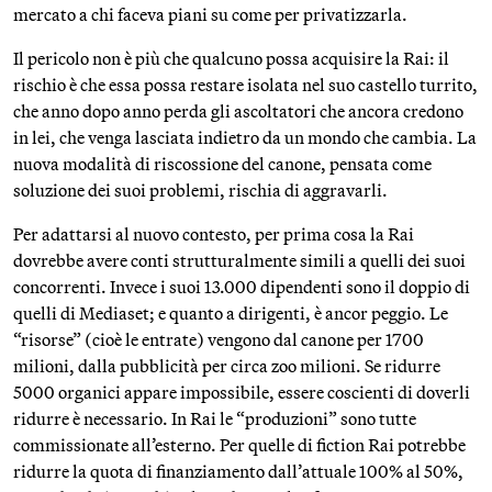
mercato a chi faceva piani su come per privatizzarla.
Il pericolo non è più che qualcuno possa acquisire la Rai: il
rischio è che essa possa restare isolata nel suo castello turrito,
che anno dopo anno perda gli ascoltatori che ancora credono
in lei, che venga lasciata indietro da un mondo che cambia. La
nuova modalità di riscossione del canone, pensata come
soluzione dei suoi problemi, rischia di aggravarli.
Per adattarsi al nuovo contesto, per prima cosa la Rai
dovrebbe avere conti strutturalmente simili a quelli dei suoi
concorrenti. Invece i suoi 13.000 dipendenti sono il doppio di
quelli di Mediaset; e quanto a dirigenti, è ancor peggio. Le
“risorse” (cioè le entrate) vengono dal canone per 1700
milioni, dalla pubblicità per circa zoo milioni. Se ridurre
5000 organici appare impossibile, essere coscienti di doverli
ridurre è necessario. In Rai le “produzioni” sono tutte
commissionate all’esterno. Per quelle di fiction Rai potrebbe
ridurre la quota di finanziamento dall’attuale 100% al 50%,