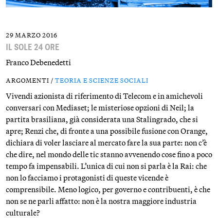
29 MARZO 2016
IL SOLE 24 ORE
Franco Debenedetti
ARGOMENTI /
TEORIA E SCIENZE SOCIALI
Vivendi azionista di riferimento di Telecom e in amichevoli
conversari con Mediaset; le misteriose opzioni di Neil; la
partita brasiliana, già considerata una Stalingrado, che si
apre; Renzi che, di fronte a una possibile fusione con Orange,
dichiara di voler lasciare al mercato fare la sua parte: non c’è
che dire, nel mondo delle tic stanno avvenendo cose fino a poco
tempo fa impensabili. L’unica di cui non si parla è la Rai: che
non lo facciamo i protagonisti di queste vicende è
comprensibile. Meno logico, per governo e contribuenti, è che
non se ne parli affatto: non è la nostra maggiore industria
culturale?