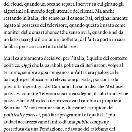
del cloud, quando un oceano separa i server su cui girano gli
algoritmi e il mondo degli utenti e dei clienti. Ma anche
restando in Italia, che senso ha il canone Rai, originariamente
legato al possesso del televisore, quando questo è usato come
monitor dello smartphone? Che senso avrà, quando Enel da
un lato raccoglie il canone in bolletta, dall’altro porta in casa
la fibra per scaricare tutto dalla rete?
Ma il cambiamento decisivo, per l’Italia, è quello del contesto
politico. Oggi che la parabola politica di Berlusconi volge al
termine, sembra appartengano a un’altra era geologica le
battaglie per bloccare la televisione privata, poi contro la
presunta ingordigia del Caimano. La sola idea che Mediaset
potesse acquisire Telecom suscitava sdegno, il solo timore che
potesse farlo Murdoch ne provocava il cambio di proprietà.
Solo una TV non commerciale, dicevano i campioni del
politically correct
, può fare programmi di qualità. I più
audaci accarezzavano il mito di una
public company
posseduta da una Fondazione, e davano del talebano del