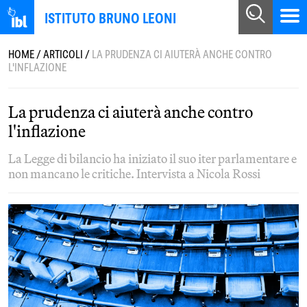
ISTITUTO BRUNO LEONI
HOME
/
ARTICOLI
/
LA PRUDENZA CI AIUTERÀ ANCHE CONTRO
L'INFLAZIONE
La prudenza ci aiuterà anche contro
l'inflazione
La Legge di bilancio ha iniziato il suo iter parlamentare e
non mancano le critiche. Intervista a Nicola Rossi