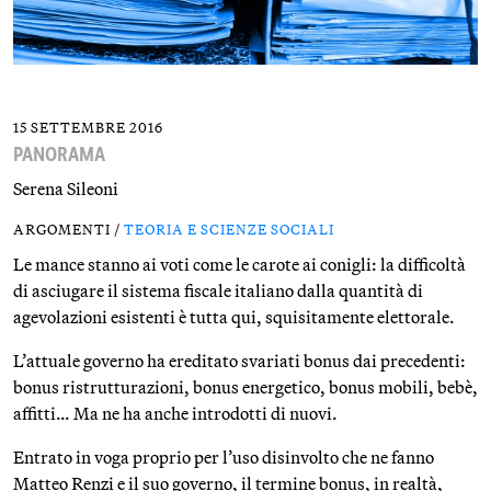
15 SETTEMBRE 2016
PANORAMA
Serena Sileoni
ARGOMENTI /
TEORIA E SCIENZE SOCIALI
Le mance stanno ai voti come le carote ai conigli: la difficoltà
di asciugare il sistema fiscale italiano dalla quantità di
agevolazioni esistenti è tutta qui, squisitamente elettorale.
L’attuale governo ha ereditato svariati bonus dai precedenti:
bonus ristrutturazioni, bonus energetico, bonus mobili, bebè,
affitti… Ma ne ha anche introdotti di nuovi.
Entrato in voga proprio per l’uso disinvolto che ne fanno
Matteo Renzi e il suo governo, il termine bonus, in realtà,