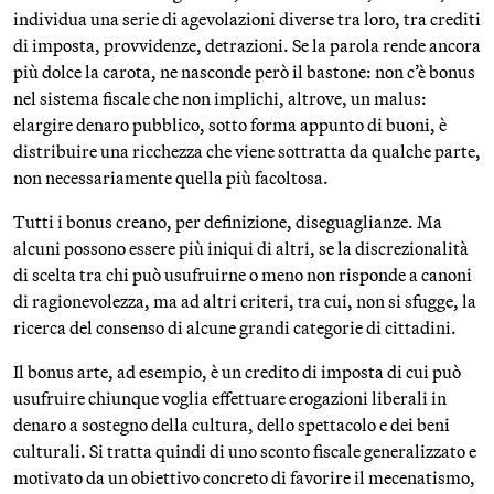
individua una serie di agevolazioni diverse tra loro, tra crediti
di imposta, provvidenze, detrazioni. Se la parola rende ancora
più dolce la carota, ne nasconde però il bastone: non c’è bonus
nel sistema fiscale che non implichi, altrove, un malus:
elargire denaro pubblico, sotto forma appunto di buoni, è
distribuire una ricchezza che viene sottratta da qualche parte,
non necessariamente quella più facoltosa.
Tutti i bonus creano, per definizione, diseguaglianze. Ma
alcuni possono essere più iniqui di altri, se la discrezionalità
di scelta tra chi può usufruirne o meno non risponde a canoni
di ragionevolezza, ma ad altri criteri, tra cui, non si sfugge, la
ricerca del consenso di alcune grandi categorie di cittadini.
Il bonus arte, ad esempio, è un credito di imposta di cui può
usufruire chiunque voglia effettuare erogazioni liberali in
denaro a sostegno della cultura, dello spettacolo e dei beni
culturali. Si tratta quindi di uno sconto fiscale generalizzato e
motivato da un obiettivo concreto di favorire il mecenatismo,