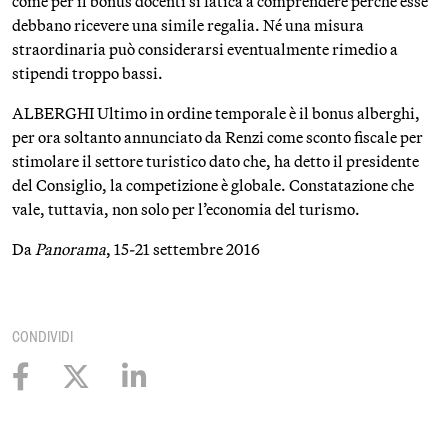
come per il bonus docenti si fatica a comprendere perché esse
debbano ricevere una simile regalia. Né una misura
straordinaria può considerarsi eventualmente rimedio a
stipendi troppo bassi.
ALBERGHI Ultimo in ordine temporale è il bonus alberghi,
per ora soltanto annunciato da Renzi come sconto fiscale per
stimolare il settore turistico dato che, ha detto il presidente
del Consiglio, la competizione è globale. Constatazione che
vale, tuttavia, non solo per l’economia del turismo.
Da
Panorama
, 15-21 settembre 2016
CONDIVIDI