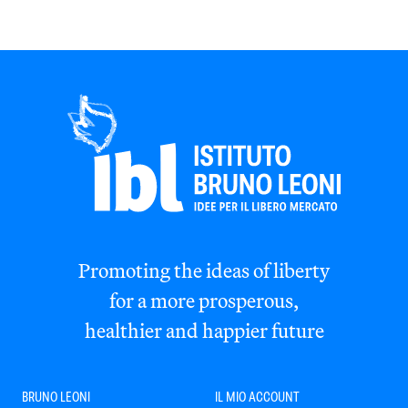
Promoting the ideas of liberty
for a more prosperous,
healthier and happier future
BRUNO LEONI
IL MIO ACCOUNT