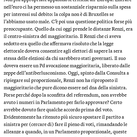
nell’euro ci ha permesso un sostanziale risparmio sulla spesa
per interessi sul debito: la colpa non è di Bruxelles se
l’abbiamo usato male. C’è poi una questione politica forse più
preoccupante. Quello da cui oggi prende le distanze Renzi, era
il centro-sinistra del maggioritario. Il Renzi che ci aveva
sedotto era quello che affermava risoluto che la legge
elettorale doveva consentire agli elettori di sapere la sera
stessa delle elezioni da chi sarebbero stati governati. Il suo
doveva essere un Pd avocazione maggioritaria, liberato dalle
zeppe dell’antiberlusconismo. Oggi, spinto dalla Consulta a
ripiegare sul proporzionale, Renzi non ha riproposto il
maggioritario che pure dicono essere nel dna della sinistra.
Forse perché dopo la sconfitta del referendum, non avrebbe
avuto i numeri in Parlamento per farlo approvare? Certo
avrebbe dovuto fare qualche accordo prima del voto.
Evidentemente ha ritenuto più sicuro spostare il partito a
sinistra per (cercare di) fare il pieno di voti, rimandando le
alleanze a quando, in un Parlamento proporzionale, queste