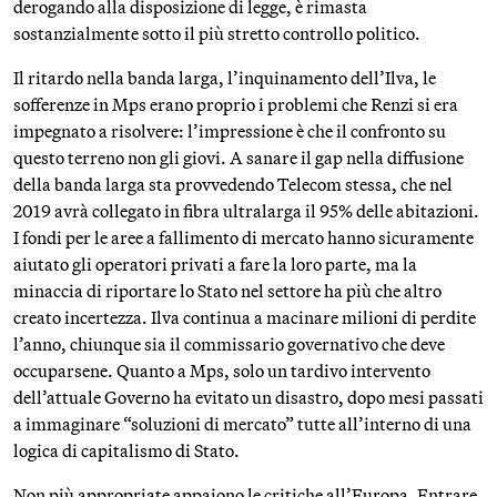
derogando alla disposizione di legge, è rimasta
sostanzialmente sotto il più stretto controllo politico.
Il ritardo nella banda larga, l’inquinamento dell’Ilva, le
sofferenze in Mps erano proprio i problemi che Renzi si era
impegnato a risolvere: l’impressione è che il confronto su
questo terreno non gli giovi. A sanare il gap nella diffusione
della banda larga sta provvedendo Telecom stessa, che nel
2019 avrà collegato in fibra ultralarga il 95% delle abitazioni.
I fondi per le aree a fallimento di mercato hanno sicuramente
aiutato gli operatori privati a fare la loro parte, ma la
minaccia di riportare lo Stato nel settore ha più che altro
creato incertezza. Ilva continua a macinare milioni di perdite
l’anno, chiunque sia il commissario governativo che deve
occuparsene. Quanto a Mps, solo un tardivo intervento
dell’attuale Governo ha evitato un disastro, dopo mesi passati
a immaginare “soluzioni di mercato” tutte all’interno di una
logica di capitalismo di Stato.
Non più appropriate appaiono le critiche all’Europa. Entrare