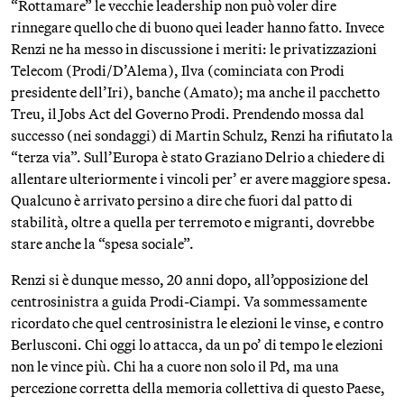
“Rottamare” le vecchie leadership non può voler dire
rinnegare quello che di buono quei leader hanno fatto. Invece
Renzi ne ha messo in discussione i meriti: le privatizzazioni
Telecom (Prodi/D’Alema), Ilva (cominciata con Prodi
presidente dell’Iri), banche (Amato); ma anche il pacchetto
Treu, il Jobs Act del Governo Prodi. Prendendo mossa dal
successo (nei sondaggi) di Martin Schulz, Renzi ha rifiutato la
“terza via”. Sull’Europa è stato Graziano Delrio a chiedere di
allentare ulteriormente i vincoli per’ er avere maggiore spesa.
Qualcuno è arrivato persino a dire che fuori dal patto di
stabilità, oltre a quella per terremoto e migranti, dovrebbe
stare anche la “spesa sociale”.
Renzi si è dunque messo, 20 anni dopo, all’opposizione del
centrosinistra a guida Prodi-Ciampi. Va sommessamente
ricordato che quel centrosinistra le elezioni le vinse, e contro
Berlusconi. Chi oggi lo attacca, da un po’ di tempo le elezioni
non le vince più. Chi ha a cuore non solo il Pd, ma una
percezione corretta della memoria collettiva di questo Paese,