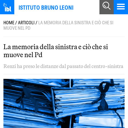
ISTITUTO BRUNO LEONI
HOME
/
ARTICOLI
/
LA MEMORIA DELLA SINISTRA E CIÒ CHE SI
MUOVE NEL PD
La memoria della sinistra e ciò che si
muove nel Pd
Renzi ha preso le distanze dal passato del centro-sinistra