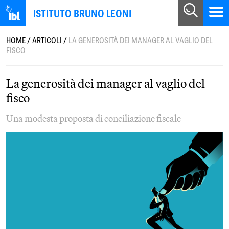
ISTITUTO BRUNO LEONI
HOME
/
ARTICOLI
/
LA GENEROSITÀ DEI MANAGER AL VAGLIO DEL
FISCO
La generosità dei manager al vaglio del
fisco
Una modesta proposta di conciliazione fiscale