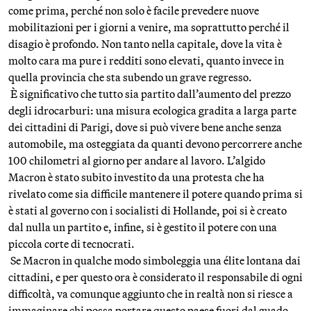
come prima, perché non solo è facile prevedere nuove
mobilitazioni per i giorni a venire, ma soprattutto perché il
disagio è profondo. Non tanto nella capitale, dove la vita è
molto cara ma pure i redditi sono elevati, quanto invece in
quella provincia che sta subendo un grave regresso.
È significativo che tutto sia partito dall’aumento del prezzo
degli idrocarburi: una misura ecologica gradita a larga parte
dei cittadini di Parigi, dove si può vivere bene anche senza
automobile, ma osteggiata da quanti devono percorrere anche
100 chilometri al giorno per andare al lavoro. L’algido
Macron è stato subito investito da una protesta che ha
rivelato come sia difficile mantenere il potere quando prima si
è stati al governo con i socialisti di Hollande, poi si è creato
dal nulla un partito e, infine, si è gestito il potere con una
piccola corte di tecnocrati.
Se Macron in qualche modo simboleggia una élite lontana dai
cittadini, e per questo ora è considerato il responsabile di ogni
difficoltà, va comunque aggiunto che in realtà non si riesce a
immaginare chi possa portare questo paese fuori dal guado.