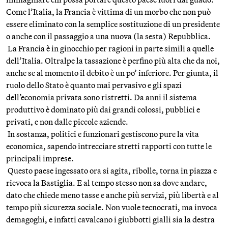
Come l’Italia, la Francia è vittima di un morbo che non può
essere eliminato con la semplice sostituzione di un presidente
o anche con il passaggio a una nuova (la sesta) Repubblica.
La Francia è in ginocchio per ragioni in parte simili a quelle
dell’Italia. Oltralpe la tassazione è perfino più alta che da noi,
anche se al momento il debito è un po’ inferiore. Per giunta, il
ruolo dello Stato è quanto mai pervasivo e gli spazi
dell’economia privata sono ristretti. Da anni il sistema
produttivo è dominato più dai grandi colossi, pubblici e
privati, e non dalle piccole aziende.
In sostanza, politici e funzionari gestiscono pure la vita
economica, sapendo intrecciare stretti rapporti con tutte le
principali imprese.
Questo paese ingessato ora si agita, ribolle, torna in piazza e
rievoca la Bastiglia. E al tempo stesso non sa dove andare,
dato che chiede meno tasse e anche più servizi, più libertà e al
tempo più sicurezza sociale. Non vuole tecnocrati, ma invoca
demagoghi, e infatti cavalcano i giubbotti gialli sia la destra