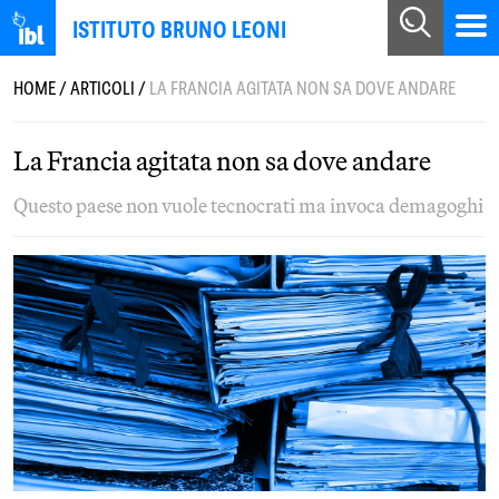
ISTITUTO BRUNO LEONI
HOME
/
ARTICOLI
/
LA FRANCIA AGITATA NON SA DOVE ANDARE
La Francia agitata non sa dove andare
Questo paese non vuole tecnocrati ma invoca demagoghi