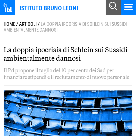
ISTITUTO BRUNO LEONI
HOME
/
ARTICOLI
/
LA DOPPIA IPOCRISIA DI SCHLEIN SUI SUSSIDI
AMBIENTALMENTE DANNOSI
La doppia ipocrisia di Schlein sui Sussidi
ambientalmente dannosi
Il Pd propone il taglio del 10 per cento dei Sad per
finanziare stipendi e il reclutamento di nuovo personale