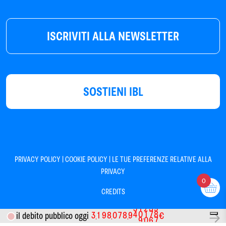
ISCRIVITI ALLA NEWSLETTER
SOSTIENI IBL
|
|
PRIVACY POLICY
COOKIE POLICY
LE TUE PREFERENZE RELATIVE ALLA
PRIVACY
0
CREDITS
5
1
2
8
9
3
1
9
8
0
7
8
9
il debito pubblico oggi
€
4
0
1
7
8