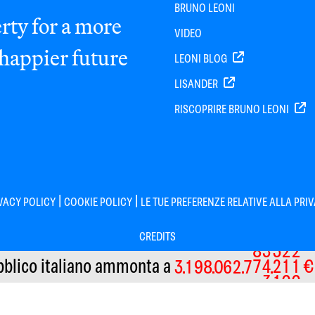
BRUNO LEONI
rty for a more
VIDEO
 happier future
LEONI BLOG
LISANDER
RISCOPRIRE BRUNO LEONI
|
|
VACY POLICY
COOKIE POLICY
LE TUE PREFERENZE RELATIVE ALLA PRI
CREDITS
bblico italiano
ammonta a
€
3
1
9
8
0
6
2
7
8
5
3
2
2
Informativa sulla raccolta