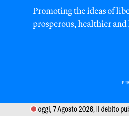
Promoting the ideas of libe
prosperous, healthier and
PRI
oggi, 7 Agosto 2026,
il debito pu