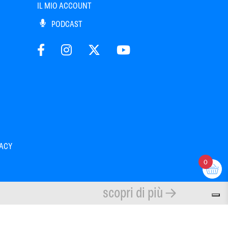
IL MIO ACCOUNT
PODCAST
VACY
0
scopri di più