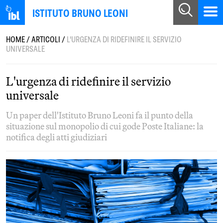
ISTITUTO BRUNO LEONI
HOME
/
ARTICOLI
/
L'URGENZA DI RIDEFINIRE IL SERVIZIO
UNIVERSALE
L'urgenza di ridefinire il servizio
universale
Un paper dell'Istituto Bruno Leoni fa il punto della
situazione sul monopolio di cui gode Poste Italiane: la
notifica degli atti giudiziari