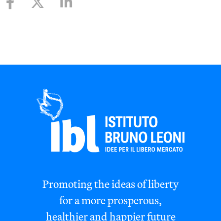
Promoting the ideas of liberty
for a more prosperous,
healthier and happier future