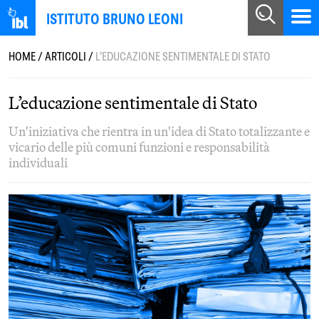
ISTITUTO BRUNO LEONI
HOME
/
ARTICOLI
/
L’EDUCAZIONE SENTIMENTALE DI STATO
L’educazione sentimentale di Stato
Un'iniziativa che rientra in un'idea di Stato totalizzante e
vicario delle più comuni funzioni e responsabilità
individuali