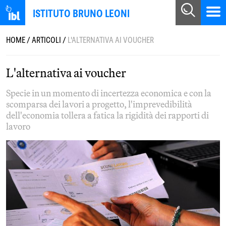
ISTITUTO BRUNO LEONI
HOME
/
ARTICOLI
/
L'ALTERNATIVA AI VOUCHER
L'alternativa ai voucher
Specie in un momento di incertezza economica e con la
scomparsa dei lavori a progetto, l'imprevedibilità
dell'economia tollera a fatica la rigidità dei rapporti di
lavoro