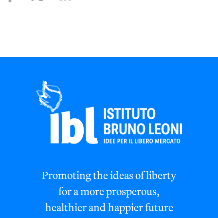
Promoting the ideas of liberty
for a more prosperous,
healthier and happier future